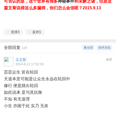
可否认的是，这个世界有很多
神秘事件
和未解之谜，但是这
篇文章说得这么多漏洞，你们怎么会信呢？2015.9.13
支持
3
反对
1
全部回复
看全部
倒序浏览
124
尘之影
推荐
2014-8-12 17:52:33
芸芸众生 皆在轮回
天道本意可能是让众生永远在轮回中
修行 便是跳出轮回
如此说来 是与其抗衡
不知 有无道理
小生 亦困于此 实乃 无奈