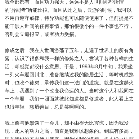
我全部都有，而且功力强大，远远不是人世间那些所谓
的“异能者”所能比拟。而且从此之后，云游的时候，我可以
不用再遵守戒律，特异功能也可以随便使用了，但前提是不
能干涉人世间的任何事情，那怕很微小的一件小事也不行，
否则会立遭报应，或者功力受损。
修成之后，我在人世间游荡了五年，走遍了世界上的所有角
落，认识了很多和我一样的修炼之人，尝试了各种各样的生
活，却感觉都没什么意思。于是，1993年8月中旬，我乘坐
一列火车返回川北，准备继续过我的隐居生活，等时机成熟
时，也收个徒弟，承传我们这一法门的道统。就是在这趟火
车上，我遇到了一个改变我命运的人。当时这个人和我同在
一个车厢，我们一照面就彼此知道都是修道者，此人看上去
也很年轻，慈眉善目，总是笑呵呵的。
我上前与他攀谈了一会儿，却不由得无比震惊，因为我发
现，此人的功力之高，简直是我难以想象的。到底有多高，