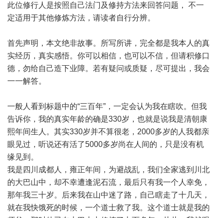
此位修行人是按照自己法门及修持方法来回答问题， 不一
定适用于其他修炼方法，请读者自行分辨。
首先声明，本文绝非故事。所写所讲，完全都是我本人的真
实经历，真实感悟。你可以相信，也可以不信，但请积修口
德，勿给自己造下业障。若有疑问或质疑，尽可提出，我会
一一解答。
一般人看到标题中的“三百年”，一定会认为我在瞎吹。但我
告诉你，我的真实年龄的确是330岁，也就是说我是清朝康
熙年间生人。其实330岁并不算很老，2000多岁的人我都亲
眼见过，听说还有活了5000多岁尚在人间的，只是没有机
缘见到。
我是四川成都人，雍正年间，为避战乱，我们全家逃到川北
的大巴山中，却不幸遭逢泥石流，最后只有我一个人幸免，
那年我三十岁。后来我在山中迷了路，自己瞎走了十几天，
就在我快饿死的时候，一个道士救了我。这个道士就是我的