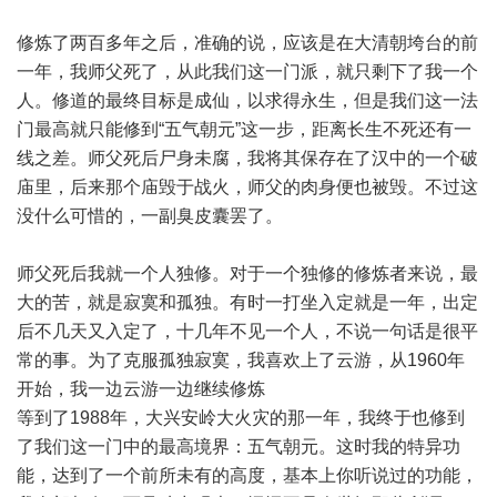
修炼了两百多年之后，准确的说，应该是在大清朝垮台的前
一年，我师父死了，从此我们这一门派，就只剩下了我一个
人。修道的最终目标是成仙，以求得永生，但是我们这一法
门最高就只能修到“五气朝元”这一步，距离长生不死还有一
线之差。师父死后尸身未腐，我将其保存在了汉中的一个破
庙里，后来那个庙毁于战火，师父的肉身便也被毁。不过这
没什么可惜的，一副臭皮囊罢了。
师父死后我就一个人独修。对于一个独修的修炼者来说，最
大的苦，就是寂寞和孤独。有时一打坐入定就是一年，出定
后不几天又入定了，十几年不见一个人，不说一句话是很平
常的事。为了克服孤独寂寞，我喜欢上了云游，从1960年
开始，我一边云游一边继续修炼
等到了1988年，大兴安岭大火灾的那一年，我终于也修到
了我们这一门中的最高境界：五气朝元。这时我的特异功
能，达到了一个前所未有的高度，基本上你听说过的功能，