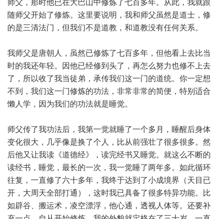
师父，那时他已在大巴山中修炼了七百多年。从此，我就跟
随师父开始了修炼。这里要说明，我和师父虽然是道士，修
的是三清法门，但我们不是道教，和道教没有任何关系。
我师父是唐朝人，虽然已修炼了七百多年，但他看上去比当
时的我还年轻。因他已经修到头了，再怎么努力也修不上去
了，所以收了我当徒弟，承传我们这一门的道统。你一定想
不到，我们这一门修炼的功法，非常非常的简便，特别适合
懒人学，因为我们的功法就是睡觉。
师父传了我功法后，我第一觉就睡了一个多月，睡醒后身体
变化很大，几乎像是换了个人，比从前强壮了很多很多。然
后他又让我读《道德经》，读完经书又睡觉。就这么不断的
读经书，睡觉，最长的一次，我一觉睡了两年多。如此循环
往复，一直修了六十多年，我终于达到了小成境界（天目已
开，大周天全部打通），这时我已具备了很多特异功能。比
如辟谷、搬运术，凌空漂浮，他心通，透视人体等。还要补
充一点，自从开始修炼，我的外貌就定格在了三十岁，一直