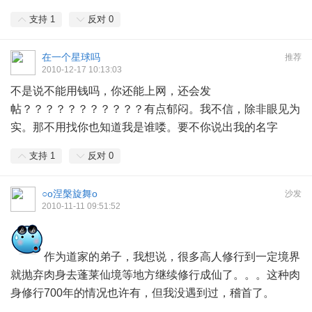
支持
1
反对
0
在一个星球吗
推荐
2010-12-17 10:13:03
不是说不能用钱吗，你还能上网，还会发
帖？？？？？？？？？？？有点郁闷。我不信，除非眼见为
实。那不用找你也知道我是谁喽。要不你说出我的名字
支持
1
反对
0
○o涅槃旋舞o
沙发
2010-11-11 09:51:52
作为道家的弟子，我想说，很多高人修行到一定境界
就抛弃肉身去蓬莱仙境等地方继续修行成仙了。。。这种肉
身修行700年的情况也许有，但我没遇到过，稽首了。