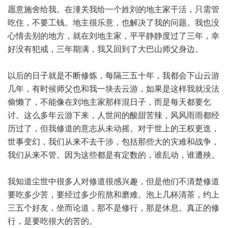
愿意施舍给我。在潼关我给一个姓刘的地主家干活，只需管
吃住，不要工钱。地主很乐意，也解决了我的问题。我也没
心情去别的地方，就在刘地主家，平平静静度过了三年，幸
好没有犯戒，三年期满，我又回到了大巴山师父身边。
以后的日子就是不断修炼，每隔三五十年，我都会下山云游
几年，有时候师父也和我一块去云游，如果是这样我就没法
偷懒了，不能像在刘地主家那样混日子，而是每天都要乞
讨。这么多年云游下来，人世间的酸甜苦辣，风风雨雨都经
历过了，但我修道的意志从未动摇。对于世上的王权更迭，
世事变幻，我们从来不去干涉，包括那些大的灾难和战争，
我们从来不管。因为这些都是有定数的，谁乱动，谁遭殃。
我知道尘世中很多人对修道很感兴趣，但是他们不清楚修道
要吃多少苦，要经过多少煎熬和磨难。泡上几杯清茶，约上
三五个好友，坐而论道，那不是修行，那是休息。真正的修
行，是要吃很大的苦的。