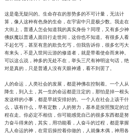
这是毫无疑问的。生命存在的形势多的不可计量，无法计
算，像人这种有色身的生命，在
宇宙
中只是极少数。我走在
大街上，普通人怎会知道我的真实身份？同理，又有多少神
佛妖魔以普通人面目行走世间，这你也不知道。有很多人看
不起乞丐，甚至有意的欺负乞丐，但我告诉你，很多乞丐大
有来头，不是入世间云游的修道者，就是带着使命而来神。
可以这么说，神多的无处不在，举头三尺有神明这句话，绝
对是真的，只是普通人没有天眼神通，看不到罢了。
人的命运，人类社会的发展，都是神佛在控制着。一个人从
降生，到入土，其一生的命运都是注定的，那怕是掉一根头
发这样的小事，都是早就安排好的。一个人在社会上该干什
么，该有什么，早有定数，人的努力，基本是按照预定的过
程在走。你必定不相信，你可能感觉自己的很多东西都是努
力奋斗得来的，其实，用功能看，人奋斗的过程，都是掌握
凡人命运的神，在背后操控着你做的，人就像木偶，神用各