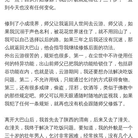
到今天也没有任何变化。
修到了小成境界，师父让我返回人世间去云游。师父说，如
果我沉溺于声色名利，被花花世界迷住了，就不用回山了，
我可以自己选择以后的路。如果三年之后我还没有沉迷，那
么就返回大巴山，他会指导我继续修炼后面的功法。
外出云游很苦的，规矩也很多。第一，在尘世中不许使用任
何的特异功能，出山前师父已把我的功能给锁住了，包括辟
谷功能在内，也就是说，云游期间，我还要想办法解决吃饭
问题。第二，不允许用钱，只能通过乞讨的方式获得食物。
第三，还有很多戒律，偷盗，淫邪，饮酒等，类似于佛教中
的那些规定吧。师父可以用天眼通随时随地的监视我，如果
我犯了任何一条规矩，就再也没有机会跟随师父修炼了。
离开大巴山后，我首先去了陕西的渭南，后来又去了潼关。
在潼关，我终于解决了吃饭问题。要知道，我的外貌是一个
三十岁的壮年男人，乞讨非常困难，经常挨骂，没有几个人