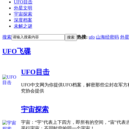
UFO目击
外星文明
宇宙探索
深度档案
未解之谜
搜索
热搜:
ufo
山海经密码
外
搜索
UFO飞碟
UFO目击
UFO中文网为你提供UFO档案，解密那些尘封在军方
究协会提供
宇宙探索
宇宙：“宇”代表上下四方，即所有的空间，“宙”代表
平行宇宙：不同时空的同一个宇宙！