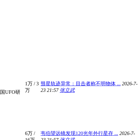
1万
/
3
彗星轨迹异常：目击者称不明物体 ...
2026-7-
万
23 21:57
张立武
国UFO研
6万
/
韦伯望远镜发现120光年外行星存 ...
2026-7-
16万
23 21:57
张立武