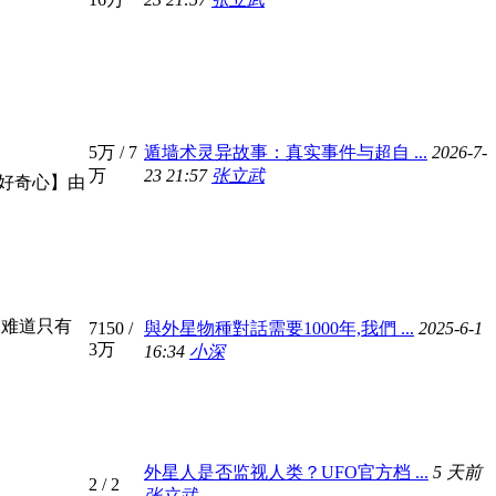
5万
/
7
遁墙术灵异故事：真实事件与超自 ...
2026-7-
万
23 21:57
张立武
好奇心】由
中难道只有
7150
/
與外星物種對話需要1000年,我們 ...
2025-6-1
3万
16:34
小深
外星人是否监视人类？UFO官方档 ...
5 天前
2
/ 2
张立武