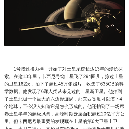
1号接过接力棒，开始了对土星系统长达13年的漫长探
索。在这13年里，卡西尼号绕土星飞了294圈儿，掠过土星
的卫星162次，拍下了超过45万张照片，收集了635GB的科
学数据。他发现了6颗人类从未见过的土星新卫星。他拍到
了土星北极一个巨大的六边形漩涡，那东西宽度可以装下4
个地球，至今没人知道它是怎么形成的。他还拍到了一场席
卷土星半年的超级风暴，高峰时期云层面积超过20亿平方公
里。但卡西尼号最重要的发现藏在土星的第6大卫星土卫二
上面。土卫二很小，直径只有500km，大概相当于四川盆地