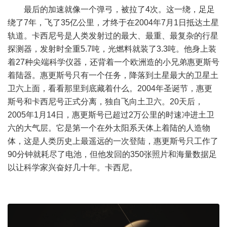
最后的加速就像一个弹弓，被拉了4次。这一绕，足足
绕了7年，飞了35亿公里，才终于在2004年7月1日抵达土星
轨道。卡西尼号是人类发射过的最大、最重、最复杂的行星
探测器，发射时全重5.7吨，光燃料就装了3.3吨。他身上装
着27种尖端科学仪器，还背着一个欧洲造的小兄弟惠更斯号
着陆器。惠更斯号只有一个任务，降落到土星最大的卫星土
卫六上面，看看那里到底藏着什么。2004年圣诞节，惠更
斯号和卡西尼号正式分离，独自飞向土卫六。20天后，
2005年1月14日，惠更斯号已超过2万公里的时速冲进土卫
六的大气层。它是第一个在外太阳系天体上着陆的人造物
体，这是人类历史上最遥远的一次登陆，惠更斯号只工作了
90分钟就耗尽了电池，但他发回的350张照片和海量数据足
以让科学家兴奋好几十年。卡西尼。