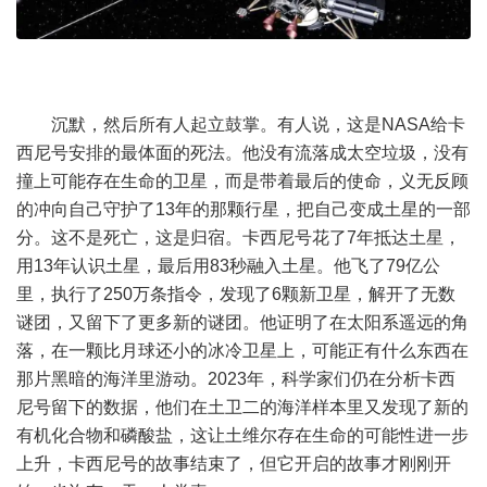
沉默，然后所有人起立鼓掌。有人说，这是NASA给卡
西尼号安排的最体面的死法。他没有流落成太空垃圾，没有
撞上可能存在生命的卫星，而是带着最后的使命，义无反顾
的冲向自己守护了13年的那颗行星，把自己变成土星的一部
分。这不是死亡，这是归宿。卡西尼号花了7年抵达土星，
用13年认识土星，最后用83秒融入土星。他飞了79亿公
里，执行了250万条指令，发现了6颗新卫星，解开了无数
谜团，又留下了更多新的谜团。他证明了在太阳系遥远的角
落，在一颗比月球还小的冰冷卫星上，可能正有什么东西在
那片黑暗的海洋里游动。2023年，科学家们仍在分析卡西
尼号留下的数据，他们在土卫二的海洋样本里又发现了新的
有机化合物和磷酸盐，这让土维尔存在生命的可能性进一步
上升，卡西尼号的故事结束了，但它开启的故事才刚刚开