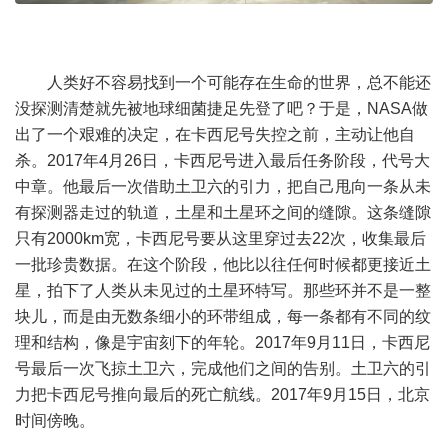
人类好不容易找到一个可能存在生命的世界，总不能还
没探测清楚就先被地球细菌捷足先登了吧？于是，NASA做
出了一个艰难的决定，在卡西尼号失控之前，主动让他自
杀。2017年4月26日，卡西尼号进入最后任务阶段，代号大
中章。他最后一次借助土卫六的引力，把自己甩向一条从未
有探测器走过的轨道，土星和土星环之间的缝隙。这条缝隙
只有2000km宽，卡西尼号要从这里穿过去22次，收集最后
一批珍贵数据。在这个阶段，他比以往任何时候都更接近土
星，拍下了人类从未见过的土星环特写。那些环并不是一整
块儿，而是由无数条细小的环带组成，每一条都有不同的纹
理和结构，像是宇宙刻下的年轮。2017年9月11日，卡西尼
号最后一次飞掠土卫六，完成他们之间的告别。土卫六的引
力把卡西尼号推向最后的死亡航线。2017年9月15日，北京
时间傍晚。