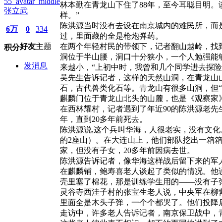
林本勤在青龙山下住了88年，至今耳聪目明
张立武
样。”
陈洪源当时没有去设在南京城内的难民所，而
6万
0
334
过，里面藏的全是枪炮弹药。
在两个年轻村民的带领下，记者翻山越岭，找
好友
主题
积分
洞位于半山腰，洞口十分狭小，一个人勉强能
发消息
来越小，“上初中时，我曾和几个同学进去探
吴先生告诉记者，这样的天然山洞，在青龙山
石，古代兽类化石等。青龙山有很多山洞，但
麒麟门位于青龙山北头的山麓，也是《观察家
在西林耀村，记者遇到了年近90的陈洪源老
年，直到20多年前死去。
陈洪源说,这个兵叫华海，人很老实，没有文
的2座山）。在大连山上，他们部队挖出一箱
家，但没有子女，20多年前因病去世。
陈洪源告诉记者，像华海这样战后留下来的军
在麒麟铺，鲍寿喜老人谈起了类似的情况。他
壳里塞了棉花，那是训练学生用的——没有子
灵谷寺西洼子村的张宝生老人说，中央军在柳
里面全是木头子弹，一个个都哭了。他们投降
走访中，许多老人告诉记者，南京保卫战中，