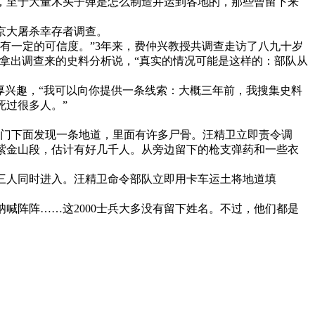
，至于大量木头子弹是怎么制造并运到各地的，那些曾留下来
京大屠杀幸存者调查。
有一定的可信度。”3年来，费仲兴教授共调查走访了八九十岁
授拿出调查来的史料分析说，“真实的情况可能是这样的：部队从
厚兴趣，“我可以向你提供一条线索：大概三年前，我搜集史料
死过很多人。”
中华门下面发现一条地道，里面有许多尸骨。汪精卫立即责令调
紫金山段，估计有好几千人。从旁边留下的枪支弹药和一些衣
三人同时进入。汪精卫命令部队立即用卡车运土将地道填
喊阵阵……这2000士兵大多没有留下姓名。不过，他们都是