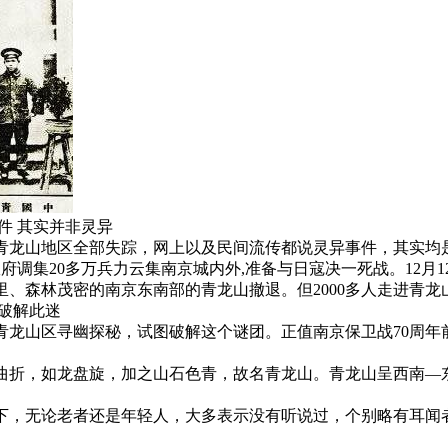
件 其实并非灵异
青龙山地区全部失踪，网上以及民间流传都说灵异事件，其实均
民政府调集20多万兵力云集南京城内外,准备与日寇决一死战。12
、森林茂密的南京东南部的青龙山撤退。但2000多人走进青
破解此迷
入青龙山区寻幽探秘，试图破解这个谜团。正值南京保卫战70周
曲折，如龙盘旋，加之山石色青，故名青龙山。青龙山呈西南—东北
山下，无论老者还是年轻人，大多表示没有听说过，个别略有耳闻