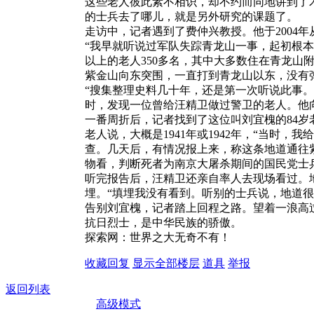
这些老人彼此素不相识，却不约而同地讲到了
的士兵去了哪儿，就是另外研究的课题了。
走访中，记者遇到了费仲兴教授。他于2004
“我早就听说过军队失踪青龙山一事，起初根
以上的老人350多名，其中大多数住在青龙山
紫金山向东突围，一直打到青龙山以东，没有
“搜集整理史料几十年，还是第一次听说此事。
时，发现一位曾给汪精卫做过警卫的老人。他
一番周折后，记者找到了这位叫刘宜槐的84岁
老人说，大概是1941年或1942年，“当
查。几天后，有情况报上来，称这条地道通往
物看，判断死者为南京大屠杀期间的国民党士
听完报告后，汪精卫还亲自率人去现场看过。
埋。“填埋我没有看到。听别的士兵说，地道
告别刘宜槐，记者踏上回程之路。望着一浪高
抗日烈士，是中华民族的骄傲。
探索网：世界之大无奇不有！
收藏
回复
显示全部楼层
道具
举报
返回列表
高级模式