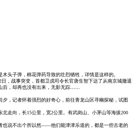
是木头子弹，棉花弹药导致的壮烈牺牲，详情是这样的。
月12日，战事突变，首都卫戍司令长官唐生智下达了从南京城撤退
龙山后，却再也没有出来，无影无踪……
年前夕，记者怀着强烈的好奇心，前往青龙山区寻幽探秘，试图
走向，长15公里，宽2公里。有武岗山、小茅山等海拔200
者也说不出个所以然——他们能津津乐道的，都是一些古老的