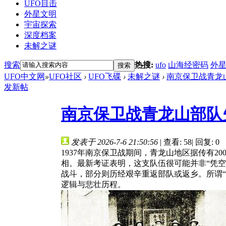
UFO目击
外星文明
宇宙探索
深度档案
未解之谜
搜索
热搜:
ufo
山海经密码
外
搜索
UFO中文网
»
UFO社区
›
UFO飞碟
›
未解之谜
›
南京保卫战青龙山
发新帖
南京保卫战青龙山部队失
发表于 2026-7-6 21:50:56
|
查看: 58
|
回复: 0
1937年南京保卫战期间，青龙山地区据传有
相。最新考证表明，这支队伍很可能并非“凭
战斗，部分则历经艰辛重返部队或返乡。所谓
逻辑与悲壮历程。