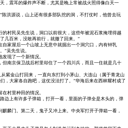
冲天，震耳的爆炸声不断，尤其是晚上常被战火照得像白天一
”陈洪源说，山上还有很多部队挖的洞，不打仗时，他曾去玩
行的村民吴先生说，洞口以前很大，这些年被泥石浆掩埋得越
了几百米，没敢再前行，就撤了回来。”
妇在自家屋后一个山坡上无意中就掘出一个洞穴口，内有钟乳
。”吴先生说。
地发现了一个新情况。
，但南京保卫战后村里却住了一个四川兵，而且一住就是几十
又从紫金山打回来，一直向东打到小茅山、大连山（属于青龙山
们，大家各自跑吧，这仗没法打了。”华海后来在西林耀村成了
留在村里种田的情况。
马路边上有许多子弹箱，打开一看，里面的子弹全是木头的，弹
到麒麟门。第二天，鬼子又冲上来。中央军打开子弹箱一看，