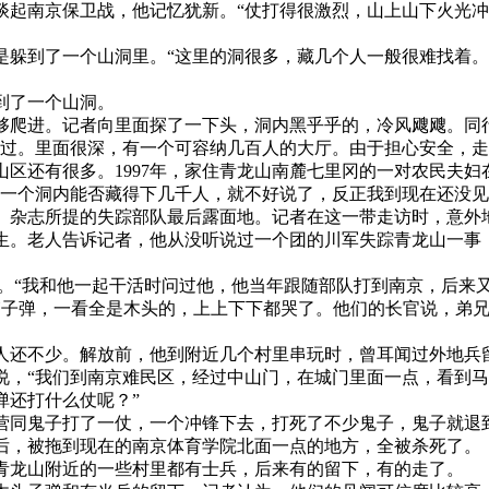
。谈起南京保卫战，他记忆犹新。“仗打得很激烈，山上山下火光
是躲到了一个山洞里。“这里的洞很多，藏几个人一般很难找着。
到了一个山洞。
够爬进。记者向里面探了一下头，洞内黑乎乎的，冷风飕飕。同
险过。里面很深，有一个可容纳几百人的大厅。由于担心安全，走
山区还有很多。1997年，家住青龙山南麓七里冈的一对农民夫
“一个洞内能否藏得下几千人，就不好说了，反正我到现在还没见
》杂志所提的失踪部队最后露面地。记者在这一带走访时，意外
先生。老人告诉记者，他从没听说过一个团的川军失踪青龙山一事
化。“我和他一起干活时问过他，他当年跟随部队打到南京，后来
箱子弹，一看全是木头的，上上下下都哭了。他们的长官说，弟兄
人还不少。解放前，他到附近几个村里串玩时，曾耳闻过外地兵
说，“我们到南京难民区，经过中山门，在城门里面一点，看到
弹还打什么仗呢？”
营同鬼子打了一仗，一个冲锋下去，打死了不少鬼子，鬼子就退
后，被拖到现在的南京体育学院北面一点的地方，全被杀死了。
青龙山附近的一些村里都有士兵，后来有的留下，有的走了。