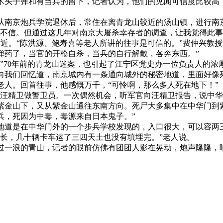
木头子弹和有当兵的留下，记者认为，他们的见闻可信度比较高
年从南京炮兵学院退休后，常住在离青龙山较近的汤山镇，进行南
本不信。但通过这几年对南京大屠杀幸存者的调查，让我觉得此事
附近。“陈洪源、鲍寿喜等老人所讲的往事是可信的。”费仲兴教
弹药了，当官的开枪自杀，当兵的自行解散，各奔东西。”
”70年前的青龙山迷案，也引起了江宁区党史办一位负责人的浓
向我们回忆道，南京城内有一条通向城外的秘密地道，里面好像
老人。回首往事，他感慨万千，“可怜啊，那么多人死在地下！”
时，我给汪精卫做警卫员。一次偶然机会，听军官向汪精卫报告，说
紫金山下，又从紫金山通往东南方向。死尸大多集中在中华门到
兵，死因为中毒，毒源来自日本鬼子。”
地道是在中华门外的一个步兵学校发现的，入口很大，可以容两
很长，几十辆卡车运了三四天土也没有填埋完。”老人说。
过一浪的青山，记者的眼前仿佛有团团人影在晃动，炮声隆隆，呐