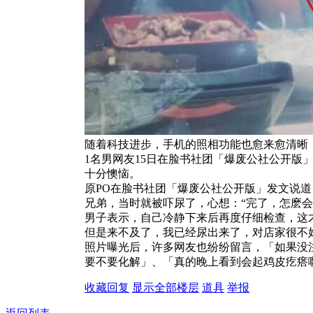
随着科技进步，手机的照相功能也愈来愈清晰
1名男网友15日在脸书社团「爆废公社公开版
十分懊恼。
原PO在脸书社团「爆废公社公开版」发文说
兄弟，当时就被吓尿了，心想：“完了，怎麽会
男子表示，自己冷静下来后再度仔细检查，这
但是来不及了，我已经尿出来了，对店家很不
照片曝光后，许多网友也纷纷留言，「如果没
要不要化解」、「真的晚上看到会起鸡皮疙瘩
收藏
回复
显示全部楼层
道具
举报