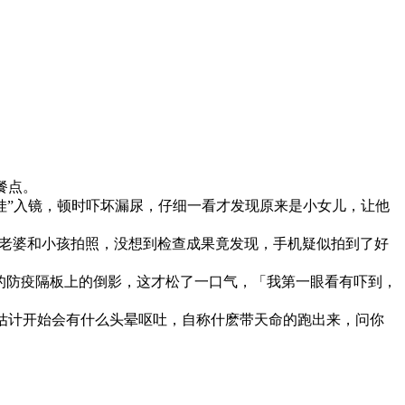
餐点。
娃”入镜，顿时吓坏漏尿，仔细一看才发现原来是小女儿，让他
替老婆和小孩拍照，没想到检查成果竟发现，手机疑似拍到了好
的防疫隔板上的倒影，这才松了一口气，「我第一眼看有吓到，
估计开始会有什么头晕呕吐，自称什麽带天命的跑出来，问你