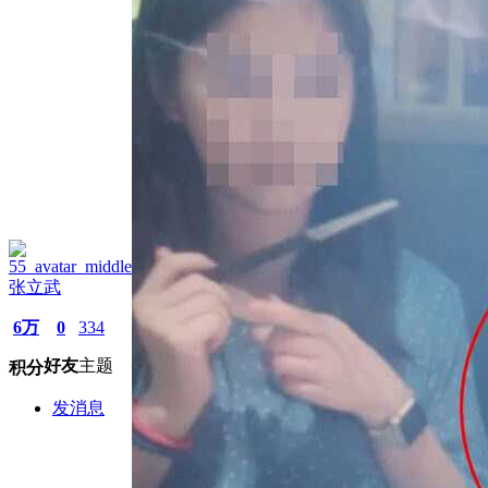
张立武
6万
0
334
好友
主题
积分
发消息