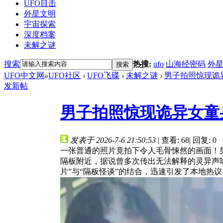
UFO目击
外星文明
宇宙探索
深度档案
未解之谜
搜索
热搜:
ufo
山海经密码
外
搜索
UFO中文网
»
UFO社区
›
UFO飞碟
›
未解之谜
›
男子拍照惊现诡异
发新帖
男子拍照惊现诡异女童
发表于 2026-7-6 21:50:53
|
查看: 68
|
回复: 0
一张普通的照片竟拍下令人毛骨悚然的画面！
隔板附近，据说曾多次传出无法解释的灵异声
片”与“隔板怪谈”的结合，迅速引发了本地热