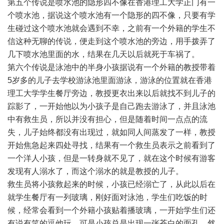
第五个传说是喷水池的隐形四不像在香港理工大学正门有一
个喷水池，据说这个喷水池有一个隐形的四不像，只要有学
生碰过这个喷水池就会遇到不幸，之前有一个外籍的学生不
信这种无聊的传说，便走到这个喷水池的旁边，用手拨弄了
几下喷水池里面的水，结果在几天以后就死于车祸了。
第六个传说是泳池中的半身小孩据说有一个外籍的教授带着
5岁多的儿子去学校游泳池里面游泳，游泳的位置就在香港
理工大学学生餐厅旁边，教授更衣出来以后就找不到儿子的
踪影了，一开始他以为小孩子是自己跑去游泳了，并且泳池
中有救生员，所以并没有担心，但是随着时间一点点的流
失，儿子始终都没有出现过，就如同人间蒸发了一样，教授
开始焦急起来四处寻找，结果有一个救生员表示之前看到了
一个洋人小孩，但是一转身就不见了，就在这个时候有游客
发现有人溺水了，而这个溺水的就是教授的儿子。
救生员将小孩救起来的时候，小孩已经溺亡了，从此以后在
就学生餐厅有一列玻璃，刚好面对泳池，学生们吃饭的时
候，经常会看到一个外籍小孩贴着播玻璃，一开始学生们还
有说有笑的逗他玩，可是小孩总是出现一张苍白的面孔，然