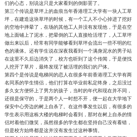
们的心态，别说这只是大家看到的倒影罢了。
第三个传说是草坪上的血痕当年香港理工大学有一块人工草
坪，在建造这块草坪的时候，有一个工人不小心掉进了挖好
的空地中摔晕了，在场的其他工人并没有发现他，于是在空
地上面铺上了泥水，把晕倒的工人直接给活埋了，人工草坪
做出来以后，经常有同学能够看到草坪会流出一些不明的红
色的液体。还有学生说在深夜我看到一个满身泥水的男子站
在这里不久后边消失了，校方也听到了这个传闻，于是便找
人挖开了草片，最终发现了被活埋的我们的尸体。
第四个是传说是电梯间的恋人在很多年前香港理工大学有两
名同系的学生情侣，他们打算在毕业前私定终身，之后没过
多久女方便怀上了男方的孩子，当时的年代和现在并不同，
还很是保守的，于是两个人一时想不开，便一起在大学地下
保安中心旁边的树上自杀了。在这件事发生以后，有很多的
学生表示用这栋大楼的电梯时会看到，那对在树上自杀的情
侣对着他们微笑，虽然很多的学生都在坚持自己没有看错，
但是校方始终都是这并没有发生过这种事情。