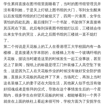
学生累得直接在图书馆里面睡着了，当时的图书馆管理员并
没有看到她，于是关上灯锁上图书馆的大门，等到女生醒来
以后发现图书馆的灯已经被熄灭了，四周一片漆黑，女学生
害怕的四处乱跑，最后撞到了一个书架，书架倒下来直接将
其压死在下面。此后每到深夜图书馆熄灯以后，三楼就会传
出来女学生的哭泣，从此之后图书馆的三楼就一直不熄灯
了。
第二个传说是天花板上的工人在香港理工大学校园内有一条
楼梯，是直接通大学本部的，在楼梯上方有一个玻璃纤维的
天花板，据说当时建造这里的时候发生一起工业事故，甚至
还上了新闻，报纸上的标题是理工门外装修工人高空坠下丧
生，这是因为工人在天花板作业的时候没有做好安全防护措
施，直接从天花板的高处摔了下来，当场死亡，再加上当时
这名装修工人的妻子还在大陆生活，其他家人似乎也没有做
好招魂或者是祭拜的仪式，导致在这个事情发生后的一个星
期内，很多学生在仰望天花板的时候，都能够看到一个男子
就坐在上面的铁柱上看起来很可怜，学校方面为了安抚学生