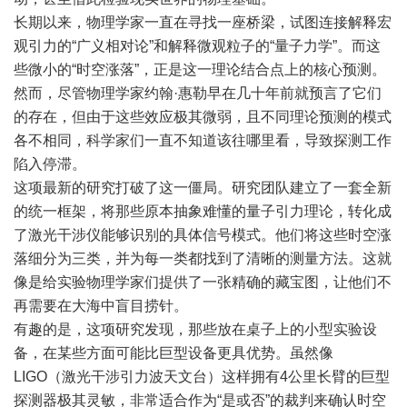
长期以来，物理学家一直在寻找一座桥梁，试图连接解释宏
观引力的“广义相对论”和解释微观粒子的“量子力学”。而这
些微小的“时空涨落”，正是这一理论结合点上的核心预测。
然而，尽管物理学家约翰·惠勒早在几十年前就预言了它们
的存在，但由于这些效应极其微弱，且不同理论预测的模式
各不相同，科学家们一直不知道该往哪里看，导致探测工作
陷入停滞。
这项最新的研究打破了这一僵局。研究团队建立了一套全新
的统一框架，将那些原本抽象难懂的量子引力理论，转化成
了激光干涉仪能够识别的具体信号模式。他们将这些时空涨
落细分为三类，并为每一类都找到了清晰的测量方法。这就
像是给实验物理学家们提供了一张精确的藏宝图，让他们不
再需要在大海中盲目捞针。
有趣的是，这项研究发现，那些放在桌子上的小型实验设
备，在某些方面可能比巨型设备更具优势。虽然像
LIGO（激光干涉引力波天文台）这样拥有4公里长臂的巨型
探测器极其灵敏，非常适合作为“是或否”的裁判来确认时空