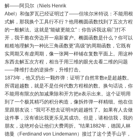
解——阿贝尔（Niels Henrik
Abel）和伽罗瓦已经证明过了——但埃尔米特说：不能用根
式解，那我换个工具行不行？他用椭圆函数找到了五次方程
的一般解法。这就是“能破更能立”：你告诉我这扇门打不
开，我干脆在旁边开一扇新窗户。椭圆函数是什么？你可以
粗糙地理解为一种比三角函数更“高级”的周期函数，它既有
实周期又有虚周期，像一张网一样铺在复数平面上。用这种
东西去解五次方程，相当于用三维的眼光去看二维的问题
——降维打击的逆操作，升维打击。
1873年，他又扔出一颗炸弹：证明了自然常数e是超越数。
所谓超越数，就是不是任何代数方程根的数。换句话说，你
不能用有限次的加减乘除和开方把e表示出来。这个证明用
到了一个极其精巧的积分构造，像拆炸弹一样精细。他在信
里跟朋友说：“我可不想去证明π的超越性了。如果有人去做
这件事，没有谁比我更乐见其成功。但是，请相信我，我的
朋友，这绝对会让他们大费周折。”结果1882年，德国人林
德曼（Ferdinand von Lindemann）接过了这个烫手山芋，