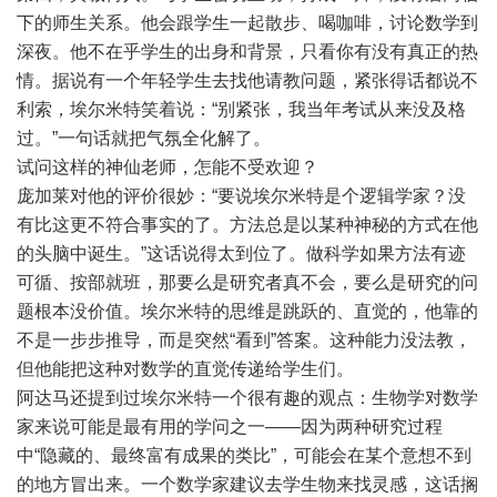
下的师生关系。他会跟学生一起散步、喝咖啡，讨论数学到
深夜。他不在乎学生的出身和背景，只看你有没有真正的热
情。据说有一个年轻学生去找他请教问题，紧张得话都说不
利索，埃尔米特笑着说：“别紧张，我当年考试从来没及格
过。”一句话就把气氛全化解了。
试问这样的神仙老师，怎能不受欢迎？
庞加莱对他的评价很妙：“要说埃尔米特是个逻辑学家？没
有比这更不符合事实的了。方法总是以某种神秘的方式在他
的头脑中诞生。”这话说得太到位了。做科学如果方法有迹
可循、按部就班，那要么是研究者真不会，要么是研究的问
题根本没价值。埃尔米特的思维是跳跃的、直觉的，他靠的
不是一步步推导，而是突然“看到”答案。这种能力没法教，
但他能把这种对数学的直觉传递给学生们。
阿达马还提到过埃尔米特一个很有趣的观点：生物学对数学
家来说可能是最有用的学问之一——因为两种研究过程
中“隐藏的、最终富有成果的类比”，可能会在某个意想不到
的地方冒出来。一个数学家建议去学生物来找灵感，这话搁