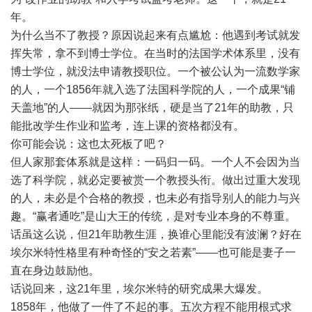
年。
为什么当不了教授？原因说起来有点尴尬：他遇到考试就发
挥失常，拿不到博士学位。在当时的法国学术体系里，没有
博士学位，就没法申请教授职位。一个被公认为一流数学家
的人，一个1856年就入选了法国科学院的人，一个成果“铺
天盖地”的人——就因为那张纸，硬是当了21年的助教，只
能批改学生作业和监考，连上课的资格都没有。
你可能会说：这也太死板了吧？
但人家那套体系就是这样：一码归一码。一个人不会因为当
选了科学院，就必定要被赏一个教授头衔。做出过重大发现
的人，未必是个合格的教授，也未必有指导别人的能力与兴
趣。“赢者通吃”是山大王的传统，是对专业本身的不尊重。
话虽这么说，但21年助教生涯，换谁心里能没有波澜？好在
埃尔米特性格里有种奇怪的“安之若素”——也可能是妻子一
直在身边鼓励他。
话说回来，这21年里，埃尔米特的研究成果大爆发。
1858年，他做了一件了不起的事。五次方程不能用根式求