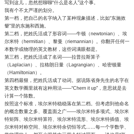
写到这儿，忽然想聊聊“什么是名人”这个事。
我有个不太严谨的划分。
第一档，把自己的名字纳入了某种现象描述，比如“东施效
颦”里的东施和西施。
第二档，把姓氏活成了形容词——牛顿（newtonian）、埃
尔米特（hermitian）、黎曼（riemannian）。你翻开任何一
本数学或物理的英文教材，这些词满眼都是。
第三档，把姓氏活成了名词——拉普拉斯算子
（Laplacian）、拉格朗日量（Lagrangian）、哈密顿量
（Hamiltonian）。
第四档最狠，把姓氏活成了动词。据说陈省身先生的名字在
英文数学圈里就有这种用法——“Chern it up”，意思就是去
计算一个陈数。
按照这个标准，埃尔米特稳稳落在第二档。但考虑到他命名
的概念数量之多、覆盖面之广——埃尔米特多项式、埃尔米
特矩阵、埃尔米特算符、埃尔米特流形、埃尔米特插值、埃
尔米特对称空间、埃尔米特余切恒等式……每一个学数学、