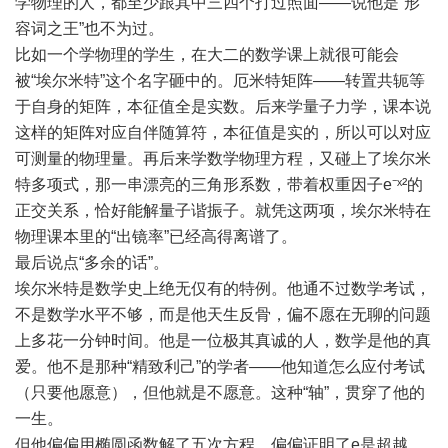
学物理的人，都至少跟其中三四个打过照面——说他是“形
容词之王”也不为过。
比如一个学物理的学生，在大二的数学课上就很可能会
被“埃尔米特”这个名字砸中的。厄米特矩阵——转置共轭等
于自身的矩阵，本征值全是实数。后来学量子力学，课本说
这样的矩阵对应自伴随算符，本征值是实的，所以可以对应
可测量的物理量。再后来学数学物理方程，又碰上了埃尔米
特多项式，那一串漂亮的三角形系数，带着权重因子e⁻ˣ²的
正交关系，恰好能解量子谐振子。就凭这两项，埃尔米特在
物理课本里的“出镜率”已经高得离谱了。
最后说点“多余的话”。
埃尔米特是数学史上绝无仅有的特例。他通不过数学考试，
不是数学水平不够，而是他天生反骨，偏不愿在无聊的问题
上多花一分钟时间。他是一位极其真诚的人，数学是他的真
爱。他不是那种“精致利己”的学者——他知道怎么应付考试
（只要他愿意），但他就是不愿意。这种“轴”，贯穿了他的
一生。
但他偏偏用椭圆函数解了五次方程，偏偏证明了e是超越