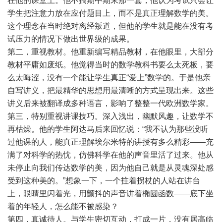
在他的课堂上。他不搞期中期末那一套，他认为考试只会让
学生把注意力放在应付题目上，而不是真正理解数学的美。
这个理念在当时绝对离经叛道，但他的学生就是能在没有考
试压力的情况下做出世界级的成果。
第二，重视教材。他重新编写精品教材，在他眼里，大部分
教材平庸如废纸。他觉得当时的数学教科书要么太死板，要
么太晦涩，没有一个能让学生真正“爱上”数学的。于是他亲
自写讲义，把最精华的思想用最清晰的方式呈现出来。这些
讲义后来被翻译成多种语言，影响了整整一代欧洲数学家。
第三，特别重视讲课技巧。深入浅出，幽默风趣，让数学不
再枯燥。他的学生阿达马后来回忆说：“我不认为那些没听
过他课的人，能真正理解埃尔米特的讲授有多么精彩——充
满了对科学的热忱，仿佛科学在他的声音里活了过来。他从
未停止向我们传达数学的美，因为他自己就是从灵魂深处感
受到这种美的。”想象一下，一个拄着拐杖的人站在讲台
上，眼睛里闪着光，用颤抖的声音讲着椭圆函数——底下坐
着的年轻人，怎么能不被感染？
第四，真诚待人。与学生密切互动，打成一片，没有居高临