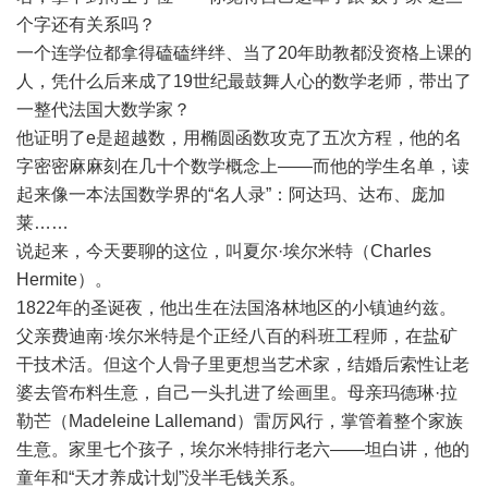
个字还有关系吗？
一个连学位都拿得磕磕绊绊、当了20年助教都没资格上课的
人，凭什么后来成了19世纪最鼓舞人心的数学老师，带出了
一整代法国大数学家？
他证明了e是超越数，用椭圆函数攻克了五次方程，他的名
字密密麻麻刻在几十个数学概念上——而他的学生名单，读
起来像一本法国数学界的“名人录”：阿达玛、达布、庞加
莱……
说起来，今天要聊的这位，叫夏尔·埃尔米特（Charles
Hermite）。
1822年的圣诞夜，他出生在法国洛林地区的小镇迪约兹。
父亲费迪南·埃尔米特是个正经八百的科班工程师，在盐矿
干技术活。但这个人骨子里更想当艺术家，结婚后索性让老
婆去管布料生意，自己一头扎进了绘画里。母亲玛德琳·拉
勒芒（Madeleine Lallemand）雷厉风行，掌管着整个家族
生意。家里七个孩子，埃尔米特排行老六——坦白讲，他的
童年和“天才养成计划”没半毛钱关系。