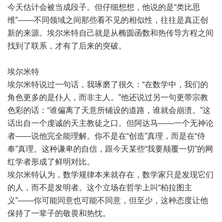
今天估计会被当成段子。但仔细想想，他说的是“类比思
维”——不同领域之间那些看不见的相似性，往往是真正创
新的来源。埃尔米特自己就是从椭圆函数和热传导方程之间
找到了联系，才有了后来的突破。
埃尔米特
埃尔米特说过一句话，我琢磨了很久：“在数学中，我们的
角色更多的是仆人，而非主人。”他还说过另一句更带宗教
色彩的话：“谁偏离了天意所铺设的道路，谁就会崩溃。”这
话出自一个虔诚的天主教徒之口。但阿达马——一个无神论
者——说他完全能理解。你不是在“创造”真理，而是在“侍
奉”真理。这种谦卑的自信，跟今天某些“我要颠覆一切”的网
红学者形成了鲜明对比。
埃尔米特认为，数学规律本来就存在，数学家只是发现它们
的人，而不是发明者。这个立场在哲学上叫“柏拉图主
义”——你可能同意也可能不同意，但至少，这种态度让他
保持了一辈子的敬畏和热忱。