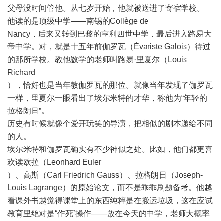
父母没时间管他。从七岁开始，他就被送进了寄宿学校。
他读的是顶级中学——南锡的Collège de
Nancy，后来又转到巴黎的亨利四世中学，最后进入路易大
帝中学。对，就是十五年前伽罗瓦（Évariste Galois）待过
的那所学校。教他数学的老师叫路易·里夏尔（Louis
Richard
），恰好也是当年教伽罗瓦的那位。就像当年发现了伽罗瓦
一样，里夏尔一眼看出了埃尔米特的才华，称他为“年轻的
拉格朗日”。
历史有时候就像个爱开玩笑的导演，把相似的剧本递给不同
的人。
埃尔米特和伽罗瓦确实有不少神似之处。比如，他们都更喜
欢读欧拉（Leonhard Euler
）、高斯（Carl Friedrich Gauss）、拉格朗日（Joseph-
Louis Lagrange）的原始论文，而不是乖乖刷题备考。他越
看课外书越觉得课堂上的东西纯粹是在搬运垃圾，这在应试
教育里绝对是“作死”操作——放在今天的中学，老师大概率