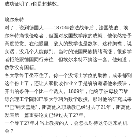
成功证明了π也是超越数。
埃尔米特
对了，说到德国人——1870年普法战争后，法国战败，埃
尔米特痛恨侵略者，但面对敌国数学家的成就，他依然给予
高度赞赏。在他眼里，敌人的数学也是数学。这种胸襟，说
实话，没几个人能做到。当时的法国民族情绪高涨，很多学
者拒绝跟德国同行来往，但埃尔米特不搞这一套。他知道，
数学没有国籍。
各大学终于坐不住了。你一个没博士学位的助教，成果都到
这个份上了，还让人家批改作业？于是纷纷邀请他来授课，
开出的条件一个比一个诱人。1869年，他终于被母校巴黎
综合理工学院和巴黎大学聘为数学教授。那时他的研究成果
早已“铺天盖地”，距离他入职助教已经过去了21年，距离他
发表第一篇重要论文已经过去了27年。
一个等了27年才当上教授的人，会怎么对待这份迟来的机
会？