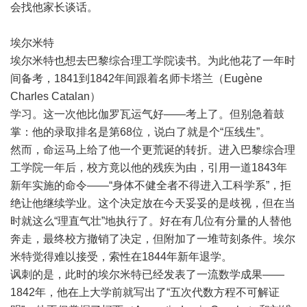
会找他家长谈话。
埃尔米特
埃尔米特也想去巴黎综合理工学院读书。为此他花了一年时
间备考，1841到1842年间跟着名师卡塔兰（Eugène
Charles Catalan）
学习。这一次他比伽罗瓦运气好——考上了。但别急着鼓
掌：他的录取排名是第68位，说白了就是个“压线生”。
然而，命运马上给了他一个更荒诞的转折。进入巴黎综合理
工学院一年后，校方竟以他的残疾为由，引用一道1843年
新年实施的命令——“身体不健全者不得进入工科学系”，拒
绝让他继续学业。这个决定放在今天妥妥的是歧视，但在当
时就这么“理直气壮”地执行了。好在有几位有分量的人替他
奔走，最终校方撤销了决定，但附加了一堆苛刻条件。埃尔
米特觉得难以接受，索性在1844年新年退学。
讽刺的是，此时的埃尔米特已经发表了一流数学成果——
1842年，他在上大学前就写出了“五次代数方程不可解证