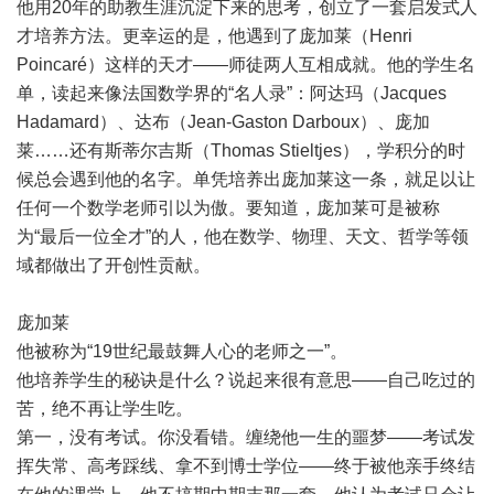
他用20年的助教生涯沉淀下来的思考，创立了一套启发式人
才培养方法。更幸运的是，他遇到了庞加莱（Henri
Poincaré）这样的天才——师徒两人互相成就。他的学生名
单，读起来像法国数学界的“名人录”：阿达玛（Jacques
Hadamard）、达布（Jean-Gaston Darboux）、庞加
莱……还有斯蒂尔吉斯（Thomas Stieltjes），学积分的时
候总会遇到他的名字。单凭培养出庞加莱这一条，就足以让
任何一个数学老师引以为傲。要知道，庞加莱可是被称
为“最后一位全才”的人，他在数学、物理、天文、哲学等领
域都做出了开创性贡献。
庞加莱
他被称为“19世纪最鼓舞人心的老师之一”。
他培养学生的秘诀是什么？说起来很有意思——自己吃过的
苦，绝不再让学生吃。
第一，没有考试。你没看错。缠绕他一生的噩梦——考试发
挥失常、高考踩线、拿不到博士学位——终于被他亲手终结