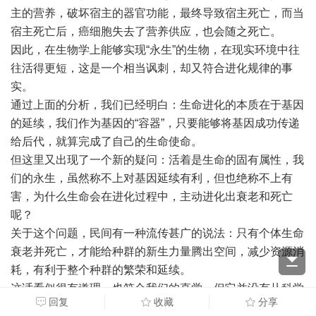
主的营养，破坏宿主的器官功能，最终导致宿主死亡，而当
宿主死亡后，癌细胞失去了营养供应，也会随之死亡。
因此，在生物学上能够实现“永生”的生物，在现实环境中往
往活得更短，这是一个相当讽刺，却又符合进化规律的事
实。
通过上面的分析，我们已经明白：生命进化的本质在于基因
的延续，我们作为基因的“容器”，只要能够将基因成功传递
给后代，就算完成了自己的生命使命。
但这里又出现了一个新的疑问：活着是生命的固有属性，我
们的永生，虽然称不上对基因延续有利，但也绝称不上有
害，为什么生命会在进化过程中，主动进化出衰老和死亡
呢？
关于这个问题，民间有一种流传甚广的说法：只有个体生命
衰老并死亡，才能给种群的新生力量腾出空间，减少资源消
耗，有利于整个种群的繁荣和延续。
这话看似很有道理，也符合我们的直觉，但它并没有从科学
回复
收藏
分享
上揭示衰老和死亡产生的本质——它只是一种表面的现象描