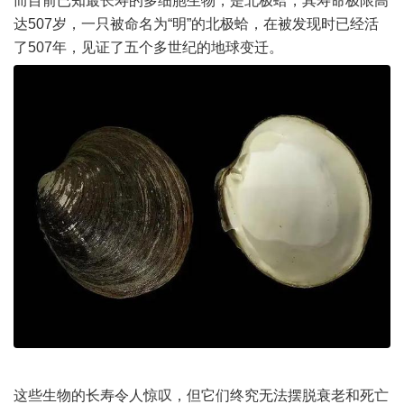
而目前已知最长寿的多细胞生物，是北极蛤，其寿命极限高
达507岁，一只被命名为“明”的北极蛤，在被发现时已经活
了507年，见证了五个多世纪的地球变迁。
这些生物的长寿令人惊叹，但它们终究无法摆脱衰老和死亡