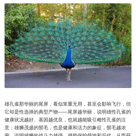
雄孔雀那华丽的尾屏，看似笨重无用，甚至会影响飞行，但
它却是性选择的典型产物——尾屏越华丽，说明雄性孔雀的
健康状况越好、基因越优良，也就越能吸引雌性孔雀的注
意；雄狮茂盛的鬃毛，也是健康和活力的象征，鬃毛越浓
密，说明雄狮的战斗力越强，越能保护领地和后代，从而获