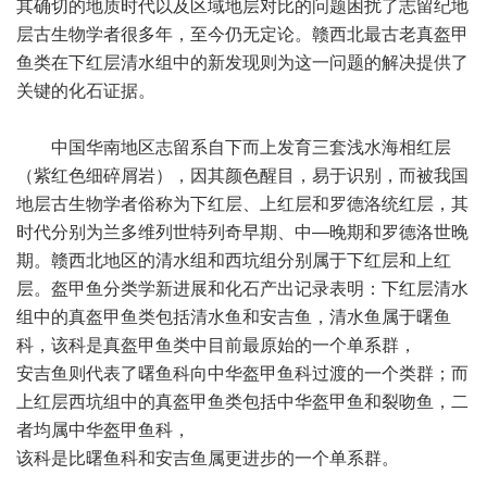
其确切的地质时代以及区域地层对比的问题困扰了志留纪地
层古生物学者很多年，至今仍无定论。赣西北最古老真盔甲
鱼类在下红层清水组中的新发现则为这一问题的解决提供了
关键的化石证据。
中国华南地区志留系自下而上发育三套浅水海相红层
（紫红色细碎屑岩），因其颜色醒目，易于识别，而被我国
地层古生物学者俗称为下红层、上红层和罗德洛统红层，其
时代分别为兰多维列世特列奇早期、中—晚期和罗德洛世晚
期。赣西北地区的清水组和西坑组分别属于下红层和上红
层。盔甲鱼分类学新进展和化石产出记录表明：下红层清水
组中的真盔甲鱼类包括清水鱼和安吉鱼，清水鱼属于曙鱼
科，该科是真盔甲鱼类中目前最原始的一个单系群，
安吉鱼则代表了曙鱼科向中华盔甲鱼科过渡的一个类群；而
上红层西坑组中的真盔甲鱼类包括中华盔甲鱼和裂吻鱼，二
者均属中华盔甲鱼科，
该科是比曙鱼科和安吉鱼属更进步的一个单系群。