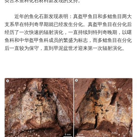
类古木鱼科化石材料新发现的支持。
近年的鱼化石新发现表明：真盔甲鱼目和多鳃鱼目两大
支系早在特列奇早期就已经发生分化。真盔甲鱼目在分化后
经历了一次快速的辐射演化，一直持续到特列奇晚期，以曙
鱼科和中华盔甲鱼科成员的繁盛为标志，而多鳃鱼目在分化
后一直较为保守，直到早泥盆世才迎来第一次辐射演化。