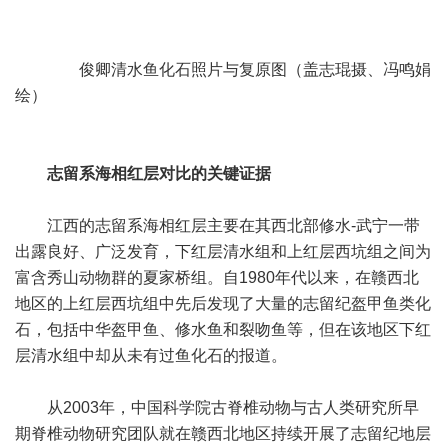
俊卿清水鱼化石照片与复原图（盖志琨摄、冯鸣娟
绘）
志留系海相红层对比的关键证据
江西的志留系海相红层主要在其西北部修水-武宁一带
出露良好、广泛发育，下红层清水组和上红层西坑组之间为
富含秀山动物群的夏家桥组。自1980年代以来，在赣西北
地区的上红层西坑组中先后发现了大量的志留纪盔甲鱼类化
石，包括中华盔甲鱼、修水鱼和裂吻鱼等，但在该地区下红
层清水组中却从未有过鱼化石的报道。
从2003年，中国科学院古脊椎动物与古人类研究所早
期脊椎动物研究团队就在赣西北地区持续开展了志留纪地层