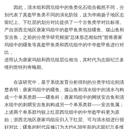
因此，清水组和西坑组中的鱼类化石组合截然不同，分
别代表了真盔甲鱼类不同的演化阶段，这为华南扬子地区志
留纪上、下红层的划分对比提供了一个古鱼类学对比标准。
产自浙西北地区唐家坞组中的盔甲鱼类包括曙鱼、煤山鱼和
安吉鱼，之前的分类学研究根据“总体形态相似性”曾将唐家
坞组中的曙鱼等真盔甲鱼类和西坑组中的中华盔甲鱼进行对
比，
进而认为唐家坞组和西坑组层位相当，其时代为志留纪兰多
维列世特列奇晚期。
在该研究中，基于系统发育分析得到的分类学结论则清
楚表明：唐家坞组中的曙鱼、煤山鱼和清水组中的清水与构
成一个单系类群——曙鱼科；唐家坞组中的网状安吉鱼和清
水组中的刺猬安吉鱼则构成另一个单系类群——安吉鱼属；
上述两个单系群均较上红层西坑组中的中华盔甲科更为原
始；浙西北地区唐家坞组应归入下红层、可与清水组进行很
好对比；曙鱼的时代应修订为大约4.38年前的志留纪兰多维