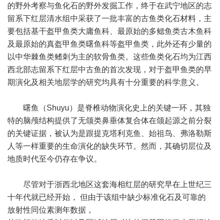
的野外考察与鱼化石的野外发掘工作，终于在武宁地区的志
留系下红层清水组中采获了一批丰富的古鱼类化石材料，主
要包括基干盔甲鱼类大庸鱼科、最原始的多鳃鱼类古木鱼科
及最原始的真盔甲鱼类曙鱼科等盔甲鱼类，此外还有少量的
以中华棘鱼类鳍刺为主的软骨鱼类。这些鱼类化石均为江西
西北部志留系下红层中古鱼的首次发现，对于盔甲鱼类的早
期演化及相关地层学的研究均具有十分重要的科学意义。
曙鱼（Shuyu）是脊椎动物演化史上的关键一环，其独
特的脑颅结构提供了无颌类鼻垂体复合体在颌起源之前分裂
的关键证据，被认为是跟提克塔利克鱼、始祖鸟、弗洛勒斯
人等一样重要的生命演化的缺失环节。然而，其确切层位及
地质时代至今仍存在争议。
尽管对于浙西北地区这套海相红层的研究早在上世纪三
十年代就已经开始， 但由于该组中缺少标准化石及可靠的
放射性同位素测年数据，