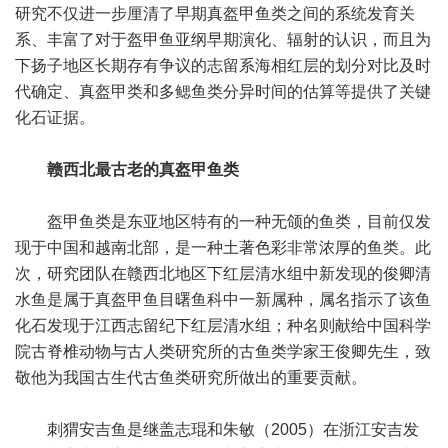
研究不仅进一步厘清了早期真盔甲鱼类之间的系统发育关
系、丰富了对于盔甲鱼亚纲早期演化、辐射的认识，而且为
下扬子地区长期存有争议的志留系海相红层的划分对比及时
代确定、真盔甲类和多鳃鱼类分异时间的估算等提供了关键
化石证据。
赣西北最古老的真盔甲鱼类
盔甲鱼类是东亚地区特有的一种无颌的鱼类，目前仅发
现于中国和越南北部，是一种土著色彩非常浓厚的鱼类。此
次，研究团队在赣西北地区下红层清水组中新发现的俊卿清
水鱼是属于真盔甲鱼目曙鱼科中一新属种，属名指示了该鱼
化石发现于江西志留纪下红层清水组；种名则献给中国科学
院古脊椎动物与古人类研究所的古鱼类学家王俊卿先生，致
敬他为我国古生代古鱼类研究所做出的重要贡献。
刺猬安吉鱼是继盖志琨和朱敏（2005）在浙江安吉发