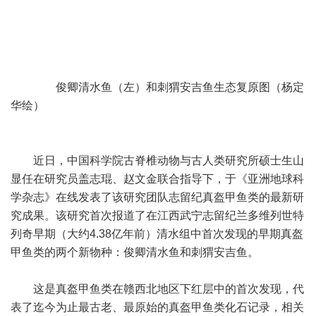
俊卿清水鱼（左）和刺猬安吉鱼生态复原图（杨定
华绘）
近日，中国科学院古脊椎动物与古人类研究所硕士生山
显任在研究员盖志琨、赵文金联合指导下，于《亚洲地球科
学杂志》在线发表了该研究团队志留纪真盔甲鱼类的最新研
究成果。该研究首次报道了在江西武宁志留纪兰多维列世特
列奇早期（大约4.38亿年前）清水组中首次发现的早期真盔
甲鱼类的两个新物种：俊卿清水鱼和刺猬安吉鱼。
这是真盔甲鱼类在赣西北地区下红层中的首次发现，代
表了迄今为止最古老、最原始的真盔甲鱼类化石记录，相关