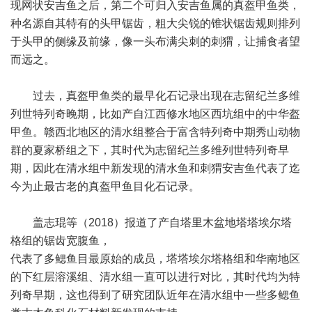
现网状安吉鱼之后，第二个可归入安吉鱼属的真盔甲鱼类，
种名源自其特有的头甲锯齿，粗大尖锐的锥状锯齿规则排列
于头甲的侧缘及前缘，像一头布满尖刺的刺猬，让捕食者望
而远之。
过去，真盔甲鱼类的最早化石记录出现在志留纪兰多维
列世特列奇晚期，比如产自江西修水地区西坑组中的中华盔
甲鱼。赣西北地区的清水组整合于富含特列奇中期秀山动物
群的夏家桥组之下，其时代为志留纪兰多维列世特列奇早
期，因此在清水组中新发现的清水鱼和刺猬安吉鱼代表了迄
今为止最古老的真盔甲鱼目化石记录。
盖志琨等（2018）报道了产自塔里木盆地塔塔埃尔塔
格组的锯齿宽腹鱼，
代表了多鳃鱼目最原始的成员，塔塔埃尔塔格组和华南地区
的下红层溶溪组、清水组一直可以进行对比，其时代均为特
列奇早期，这也得到了研究团队近年在清水组中一些多鳃鱼