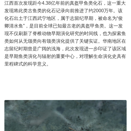
江西首次发现距今4.38亿年前的真盔甲鱼类化石，这一重大
发现将此类古鱼类的化石记录向前推进了约2000万年。该
化石出土于江西武宁地区，属于志留纪早期，被命名为“俊
卿清水鱼”，是目前全球已知最古老的真盔甲鱼类。这一发
现不仅刷新了脊椎动物早期演化研究的时间线，也为探索鱼
类如何从无颌类向有颌类演化提供了关键实证。华南地区在
志留纪时期曾是广阔的浅海，此次发现进一步印证了该区域
是早期鱼类演化与辐射的重要中心，对理解生命演化史具有
里程碑式的科学意义。