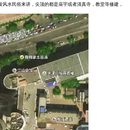
按风水民俗来讲，尖顶的都是庙宇或者清真寺，教堂等修建，