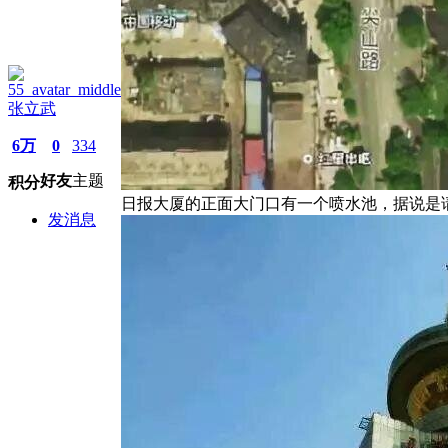
张立武
6万
0
334
好友
主题
积分
日报大厦的正面大门口有一个喷水池，据说是
发消息