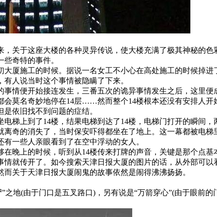
来，关于这座大楼的各种灵异传说，使大楼充满了极其神秘的色彩
一些奇特的事件。
初大厦施工的时候。据说一名女工不小心在高处施工的时候掉进
，有人说当时这个事情被隐瞒了下来。
的事情便开始接连发生，三番五次的诡异事情发生之后，这里便成
都会莫名奇妙地停在14层……然而整个14楼根本还没有安排人
但是依旧找不到问题的症结。
坐电梯上到了14楼，结果电梯到达了14楼，电梯门打开的瞬间
就离奇的消失了，当时保安吓得都坐在了地上。这一幕都被电梯
还有一些人亲眼看到了在空中浮动的女人。
够在晚上的时候，听到从14楼传来打牌的声音，关键是那个点基
事情就传开了。如今搜索天津日报大厦的图片的话，从外部可以看
，然而关于天津日报大厦闹鬼的故事依然是闹得沸沸扬扬。
尸”之地(由于门口是五叉路口)，另有说是“万箭穿心”(由于眼前