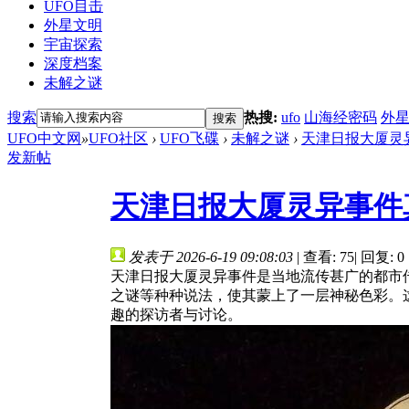
UFO目击
外星文明
宇宙探索
深度档案
未解之谜
搜索
热搜:
ufo
山海经密码
外
搜索
UFO中文网
»
UFO社区
›
UFO飞碟
›
未解之谜
›
天津日报大厦灵
发新帖
天津日报大厦灵异事件
发表于 2026-6-19 09:08:03
|
查看: 75
|
回复: 0
天津日报大厦灵异事件是当地流传甚广的都市
之谜等种种说法，使其蒙上了一层神秘色彩。
趣的探访者与讨论。