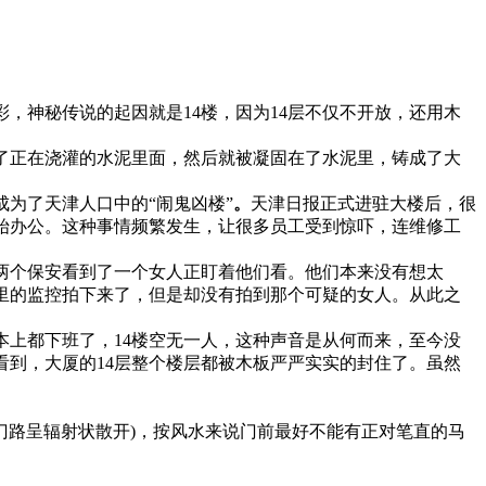
，神秘传说的起因就是14楼，因为14层不仅不开放，还用木
了正在浇灌的水泥里面，然后就被凝固在了水泥里，铸成了大
为了天津人口中的“闹鬼凶楼”
。
天津日报正式进驻大楼后，很
开始办公。这种事情频繁发生，让很多员工受到惊吓，连维修工
，两个保安看到了一个女人正盯着他们看。他们本来没有想太
里的监控拍下来了，但是却没有拍到那个可疑的女人。从此之
本上都下班了，14楼空无一人，这种声音是从何而来，至今没
到，大厦的14层整个楼层都被木板严严实实的封住了。虽然
的门路呈辐射状散开)，按风水来说门前最好不能有正对笔直的马