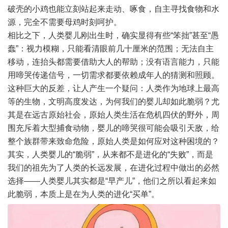
破壳的小鸡也能立刻站起来走动、啄食，自主寻找食物和水
源，完全不需要母鸡时刻呵护。
相比之下，人类婴儿刚出生时，确实显得有些“笨拙”甚至“愚
蠢”：视力模糊，只能看清眼前几十厘米的范围；无法自主
移动，连抬头都需要借助大人的帮助；没有语言能力，只能
用啼哭传递信号，一切需求都要依赖成年人的猜测和照顾。
这种巨大的反差，让人产生一个疑问：人类作为地球上最高
等的生物，文明高度发达，为何我们的婴儿却如此脆弱？尤
其是在远古原始社会，原始人类生活在危机四伏的野外，周
围充斥着大型捕食动物，婴儿的啼哭很可能会吸引天敌，给
整个族群带来致命危险，原始人类是如何应对这种困境的？
其实，人类婴儿的“脆弱”，从来都不是进化的“失败”，而是
我们的祖先为了人类的长远发展，在进化过程中做出的必然
选择——人类婴儿其实都是“早产儿”，他们之所以看起来如
此脆弱，本质上是在为人类的进化“买单”。