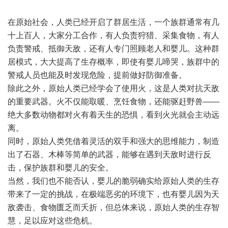
在原始社会，人类已经开启了群居生活，一个族群通常有几
十上百人，大家分工合作，有人负责狩猎、采集食物，有人
负责警戒、抵御天敌，还有人专门照顾老人和婴儿。这种群
居模式，大大提高了生存概率，即使有婴儿啼哭，族群中的
警戒人员也能及时发现危险，提前做好防御准备。
除此之外，原始人类已经学会了使用火，这是人类对抗天敌
的重要武器。火不仅能取暖、烹饪食物，还能驱赶野兽——
绝大多数动物都对火有着天生的恐惧，看到火光就会主动远
离。
同时，原始人类凭借着灵活的双手和强大的思维能力，制造
出了石器、木棒等简单的武器，能够在遇到天敌时进行反
击，保护族群和婴儿的安全。
当然，我们也不能否认，婴儿的脆弱确实给原始人类的生存
带来了一定的挑战，在极端恶劣的环境下，也有婴儿因为天
敌袭击、食物匮乏而夭折，但总体来说，原始人类的生存智
慧，足以应对这些危机。