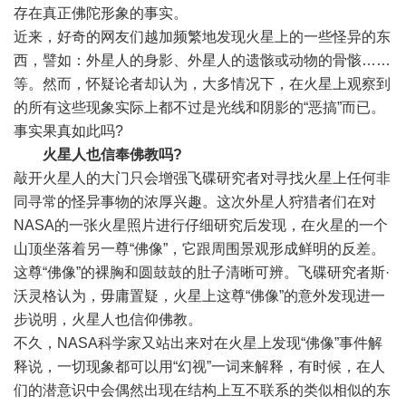
存在真正佛陀形象的事实。
近来，好奇的网友们越加频繁地发现火星上的一些怪异的东
西，譬如：
外星人
的身影、外星人的遗骸或动物的骨骸……
等。然而，怀疑论者却认为，大多情况下，在火星上观察到
的所有这些现象实际上都不过是光线和阴影的“恶搞”而已。
事实果真如此吗?
火星人也信奉佛教吗?
敲开火星人的大门只会增强飞碟研究者对寻找火星上任何非
同寻常的怪异事物的浓厚兴趣。这次外星人狩猎者们在对
NASA的一张火星照片进行仔细研究后发现，在火星的一个
山顶坐落着另一尊“佛像”，它跟周围景观形成鲜明的反差。
这尊“佛像”的裸胸和圆鼓鼓的肚子清晰可辨。飞碟研究者斯·
沃灵格认为，毋庸置疑，火星上这尊“佛像”的意外发现进一
步说明，火星人也信仰佛教。
不久，NASA科学家又站出来对在火星上发现“佛像”事件解
释说，一切现象都可以用“幻视”一词来解释，有时候，在人
们的潜意识中会偶然出现在结构上互不联系的类似相似的东