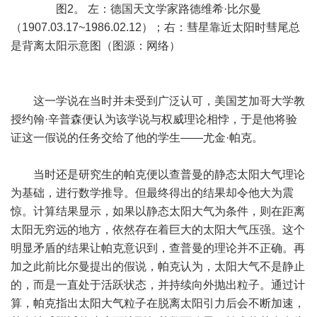
图2。 左：德国天文学家路德维希·比尔曼
（1907.03.17~1986.02.12）；右：彗星靠近太阳时彗尾总
是背离太阳示意图（图源：网络）
这一学说在当时并未受到广泛认可，美国芝加哥大学教
授约翰·辛普森便认为该学说与权威理论相悖，于是他将验
证这一假说的任务交给了他的学生——尤金·帕克。
当时还是研究生的帕克便以查普曼的静态太阳大气理论
为基础，进行数学推导。但最终得出的结果却令他大为震
惊。计算结果显示，如果以静态太阳大气为条件，则在距离
太阳无穷远的地方，依然存在着巨大的太阳大气压强。这个
明显矛盾的结果让帕克意识到，查普曼的理论并不正确。再
加之此前比尔曼提出的假说，帕克认为，太阳大气不是静止
的，而是一直处于活跃状态，并持续向外抛出粒子。通过计
算，帕克指出太阳大气粒子在脱离太阳引力后会不断加速，