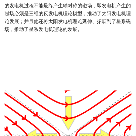
的发电机过程不能最终产生轴对称的磁场，即发电机产生的
磁场必须是三维的反发电机理论模型，推动了太阳发电机理
论发展；并且他还将太阳发电机理论延伸、拓展到了星系磁
场，推动了星系发电机理论的发展。