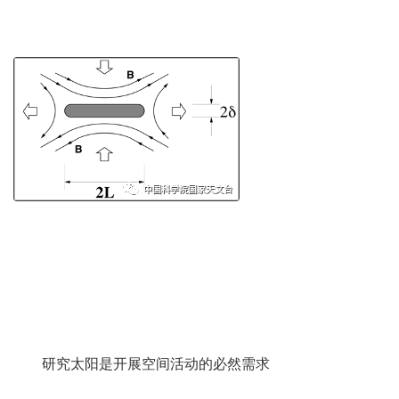
研究太阳是开展空间活动的必然需求