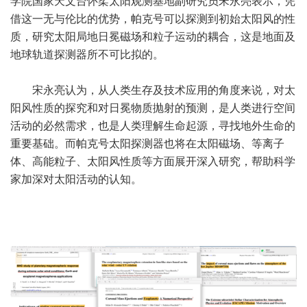
学院国家天文台怀柔太阳观测基地副研究员宋永亮表示，凭
借这一无与伦比的优势，帕克号可以探测到初始太阳风的性
质，研究太阳局地日冕磁场和粒子运动的耦合，这是地面及
地球轨道探测器所不可比拟的。
宋永亮认为，从人类生存及技术应用的角度来说，对太
阳风性质的探究和对日冕物质抛射的预测，是人类进行空间
活动的必然需求，也是人类理解生命起源，寻找地外生命的
重要基础。而帕克号太阳探测器也将在太阳磁场、等离子
体、高能粒子、太阳风性质等方面展开深入研究，帮助科学
家加深对太阳活动的认知。