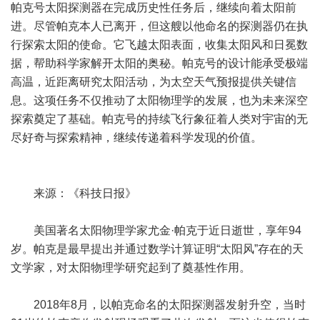
帕克号太阳探测器在完成历史性任务后，继续向着太阳前
进。尽管帕克本人已离开，但这艘以他命名的探测器仍在执
行探索太阳的使命。它飞越太阳表面，收集太阳风和日冕数
据，帮助科学家解开太阳的奥秘。帕克号的设计能承受极端
高温，近距离研究太阳活动，为太空天气预报提供关键信
息。这项任务不仅推动了太阳物理学的发展，也为未来深空
探索奠定了基础。帕克号的持续飞行象征着人类对
宇宙
的无
尽好奇与探索精神，继续传递着科学发现的价值。
来源：《科技日报》
美国著名太阳物理学家尤金·帕克于近日逝世，享年94
岁。帕克是最早提出并通过数学计算证明“太阳风”存在的天
文学家，对太阳物理学研究起到了奠基性作用。
2018年8月，以帕克命名的太阳探测器发射升空，当时