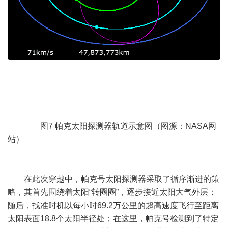
图7 帕克太阳探测器轨道示意图（图源：NASA网
站）
在此次穿越中，帕克号太阳探测器采取了循序渐进的策
略，其首先围绕着太阳“转圈圈”，逐步接近太阳大气外层；
随后，找准时机以每小时69.2万公里的超高速度飞行至距离
太阳表面18.8个太阳半径处；在这里，帕克号检测到了特定