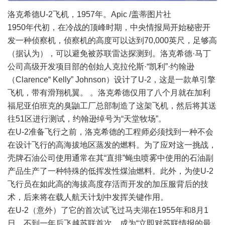
洛克希德U-2飞机，1957年。Apic /盖蒂图片社
1950年代初，在冷战的顶峰时期，中央情报局开始秘密开
发一种侦察机，侦察机的高度可以达到70,000英尺，足够高
（据认为），可以避免被苏联雷达探测到。洛克希德·马丁
公司高级开发项目部的创始人克拉伦斯·“凯利”·约翰逊
（Clarence“ Kelly” Johnson）设计了U-2，这是一款单引擎
飞机，带有滑翔机翼。 。洛克希德仅用了八个月就在加利
福尼亚伯班克的臭鼬工厂总部制造了这架飞机，然后将其送
往51区进行测试，约翰逊绰号为“天堂牧场”。
在U-2准备飞行之前，洛克希德的工程师必须找到一种不会
在设计飞行的高海拔地区蒸发的燃料。为了应对这一挑战，
壳牌石油公司使用通常在其“直排”蝇虫喷雾中使用的石油副
产品生产了一种特殊的低挥发性煤油燃料。此外，为使U-2
飞行员在如此高的海拔高度存活而开发的加压服背后的技
术，后来将在载人航天计划中发挥关键作用。
在U-2（意外）了它的首次试飞过马夫湖在1955年和8月1
日，不到一年后飞越苏联首次，成为“立即对苏联情报的最