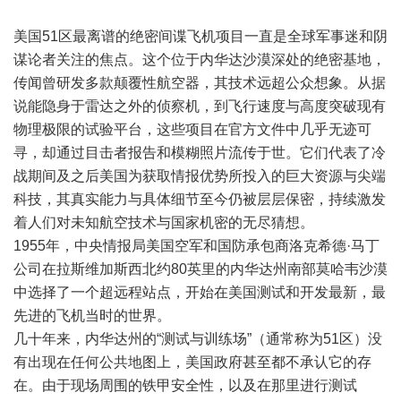
美国51区最离谱的绝密间谍飞机项目一直是全球军事迷和阴
谋论者关注的焦点。这个位于内华达沙漠深处的绝密基地，
传闻曾研发多款颠覆性航空器，其技术远超公众想象。从据
说能隐身于雷达之外的侦察机，到飞行速度与高度突破现有
物理极限的试验平台，这些项目在官方文件中几乎无迹可
寻，却通过目击者报告和模糊照片流传于世。它们代表了冷
战期间及之后美国为获取情报优势所投入的巨大资源与尖端
科技，其真实能力与具体细节至今仍被层层保密，持续激发
着人们对未知航空技术与国家机密的无尽猜想。
1955年，中央情报局美国空军和国防承包商洛克希德·马丁
公司在拉斯维加斯西北约80英里的内华达州南部莫哈韦沙漠
中选择了一个超远程站点，开始在美国测试和开发最新，最
先进的飞机当时的世界。
几十年来，内华达州的“测试与训练场”（通常称为51区）没
有出现在任何公共地图上，美国政府甚至都不承认它的存
在。由于现场周围的铁甲安全性，以及在那里进行测试