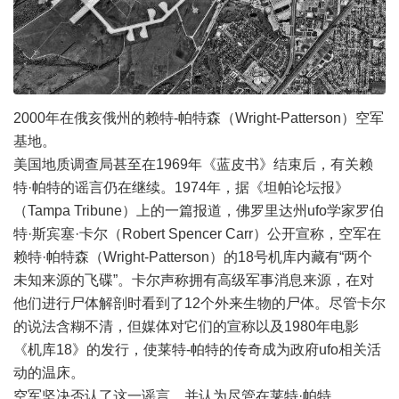
2000年在俄亥俄州的赖特-帕特森（Wright-Patterson）空军
基地。
美国地质调查局甚至在1969年《蓝皮书》结束后，有关赖
特·帕特的谣言仍在继续。1974年，据《坦帕论坛报》
（Tampa Tribune）上的一篇报道，佛罗里达州ufo学家罗伯
特·斯宾塞·卡尔（Robert Spencer Carr）公开宣称，空军在
赖特·帕特森（Wright-Patterson）的18号机库内藏有“两个
未知来源的飞碟”。卡尔声称拥有高级军事消息来源，在对
他们进行尸体解剖时看到了12个外来生物的尸体。尽管卡尔
的说法含糊不清，但媒体对它们的宣称以及1980年电影
《机库18》的发行，使莱特-帕特的传奇成为政府ufo相关活
动的温床。
空军坚决否认了这一谣言，并认为尽管在莱特·帕特