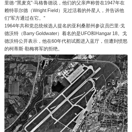
里德·“黑麦克”·马格鲁德说，他们的父亲声称曾在1947年在
赖特菲尔德（Wright Field）见过活着的外星人，并告诉他
们“军方通过在它。”
1964年共和党总统候选人提名的亚利桑那州参议员巴里·戈
德沃特（Barry Goldwater）着名的是UFO和Hangar 18。戈
德沃特公开表示，他在60年代初试图进入蓝厅，但遭到愤怒
的柯蒂斯·勒梅将军的拒绝。