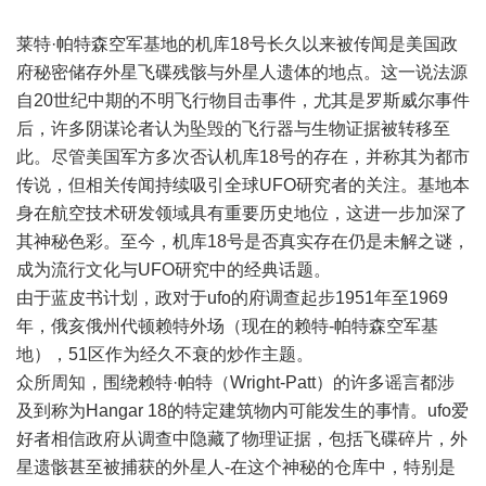
莱特·帕特森空军基地的机库18号长久以来被传闻是美国政
府秘密储存外星
飞碟
残骸与
外星人
遗体的地点。这一说法源
自20世纪中期的不明飞行物目击事件，尤其是罗斯威尔事件
后，许多阴谋论者认为坠毁的飞行器与生物证据被转移至
此。尽管美国军方多次否认机库18号的存在，并称其为都市
传说，但相关传闻持续吸引全球UFO研究者的关注。基地本
身在航空技术研发领域具有重要历史地位，这进一步加深了
其神秘色彩。至今，机库18号是否真实存在仍是未解之谜，
成为流行文化与UFO研究中的经典话题。
由于蓝皮书计划，政对于ufo的府调查起步1951年至1969
年，俄亥俄州代顿赖特外场（现在的赖特-帕特森空军基
地），51区作为经久不衰的炒作主题。
众所周知，围绕赖特·帕特（Wright-Patt）的许多谣言都涉
及到称为Hangar 18的特定建筑物内可能发生的事情。ufo爱
好者相信政府从调查中隐藏了物理证据，包括飞碟碎片，外
星遗骸甚至被捕获的外星人-在这个神秘的仓库中，特别是