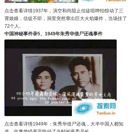
点击查看详情1937年，演空和尚阻止信徒喧哗怕惊动了三
霄娘娘，信徒不听，洞里突然窜出巨大火焰爆炸，当场挂了
72个人。
中国神秘事件录5、1949年朱秀华借尸还魂事件
点击查看详情1949年；朱秀华借尸还魂，大半中国人都知
道，此事曾经甚至惊动了当时的蒋委员长。