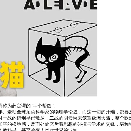
称为薛定谔的“半个帮凶”。
年、牵动全球顶尖科学家的物理学论战，而这一切的开端，都要从
彼时一战的硝烟早已散尽，二战的阴云尚未笼罩欧洲大陆，整个欧
和平的松弛感，反而处处充斥着思想的碰撞与学术的交锋，堪称物
的教科书，甚至改变人类对世界的认知。