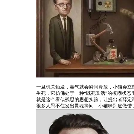
一旦机关触发，毒气就会瞬间释放，小猫会立
生死，它仿佛处于一种“既死又活”的模糊状态
就是这个看似残忍的思想实验，让提出者薛定谔
很多人忍不住发出灵魂拷问：小猫咪到底做错