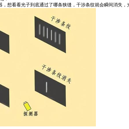
器，想看看光子到底通过了哪条狭缝，干涉条纹就会瞬间消失，光