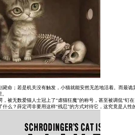
刻毙命；若是机关没有触发，小猫就能安然无恙地活着。而最诡
里。
，被无数爱猫人士冠上了“虐猫狂魔”的称号，甚至被调侃“钉在
了什么？薛定谔非要用这样“残忍”的方式对待它，这究竟是人性