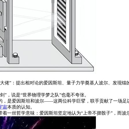
大佬”：提出相对论的爱因斯坦、量子力学奠基人波尔、发现镭
剑”，说是“世界物理学梦之队”也毫不夸张。
的，是爱因斯坦和波尔——这两位科学巨擘，联手贡献了一场足
宇宙
本质的认知。
着一丝哲学意味：爱因斯坦坚定地认为“上帝不掷骰子”，而波尔