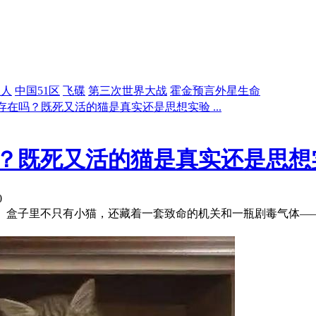
星人
中国51区
飞碟
第三次世界大战
霍金预言外星生命
在吗？既死又活的猫是真实还是思想实验 ...
？既死又活的猫是真实还是思想
0
。盒子里不只有小猫，还藏着一套致命的机关和一瓶剧毒气体—