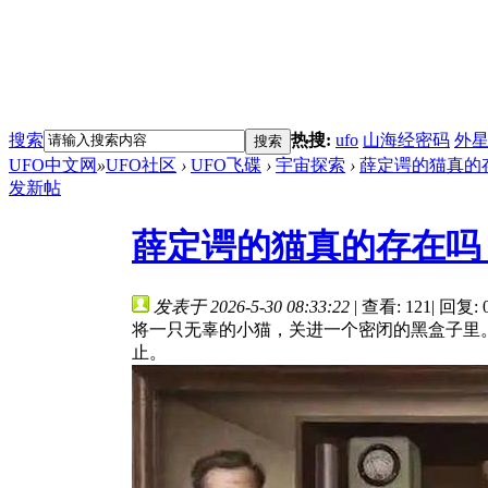
搜索
热搜:
ufo
山海经密码
外
搜索
UFO中文网
»
UFO社区
›
UFO飞碟
›
宇宙探索
›
薛定谔的猫真的存
发新帖
薛定谔的猫真的存在吗
发表于 2026-5-30 08:33:22
|
查看: 121
|
回复: 
将一只无辜的小猫，关进一个密闭的黑盒子里
止。