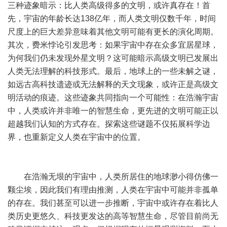
三种迹象暗示：比人类高级得多的文明，或许真存在！首
先，
宇宙
的年龄长达138亿年，而人类文明仅数千年，时间
尺度上的巨大差异意味着其他文明可能有更长的演化周期。
其次，费米悖论引发思考：如果宇宙中存在众多宜居星球，
为何我们仍未发现外星文明？这可能暗示高级文明已发展出
人类无法理解的科技形式。最后，地球上的一些未解之谜，
如远古高科技遗迹或无法解释的天文现象，或许正是高级文
明活动的痕迹。这些迹象共同指向一个可能性：在浩瀚宇宙
中，人类或许并非唯一的智慧生命，更先进的文明可能正以
超越我们认知的方式存在。探索这些谜题不仅拓展科学边
界，也重新定义人类在宇宙中的位置。
在浩瀚无垠的宇宙中，人类所居住的地球渺小得仿佛一
颗尘埃，因此我们有理由推测，人类在宇宙中可能并非孤单
的存在。我们甚至可以进一步推断，宇宙中或许存在着比人
类历史更悠久、科技更发达的高等智慧生命，尽管目前尚无