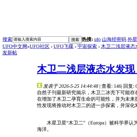
搜索
热搜:
ufo
山海经密码
外
搜索
UFO中文网
»
UFO社区
›
UFO飞碟
›
宇宙探索
›
木卫二浅层液态水
发新帖
木卫二浅层液态水发现
发表于 2026-5-25 14:44:48
|
查看: 146
|
回复: 
自然子刊最新研究揭示，木卫二冰壳下可能存
在增加了木卫二孕育生命的可能性，并为未来
性发现将推动对木卫二的进一步探索，并深化
木星卫星“木卫二”（Europa）被科学界
海洋。