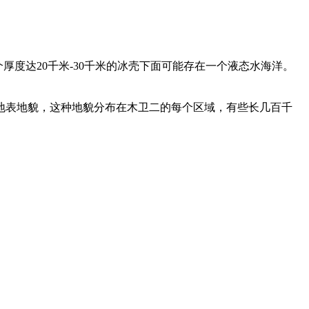
度达20千米-30千米的冰壳下面可能存在一个液态水海洋。
）的地表地貌，这种地貌分布在木卫二的每个区域，有些长几百千