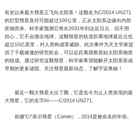
有史以来最大彗星正飞向太阳系！这颗名为C/2014 UN271
的巨型彗星直径可能超过100公里，正从太阳系边缘向内部
疾驰而来。科学家预测它将在2031年到达近日点，但不用
担心，它不会撞击地球。这颗彗星的轨道距离地球最近点也
超过10亿英里，对人类构成零威胁。此次事件为天文学家提
供了千载难逢的研究机会，可以近距离观察原始太阳系物质
的组成。通过研究这颗彗星，科学家希望能解开太阳系形成
早期的更多谜团。关注彗星最新动态，了解
宇宙
奥秘！
最近一颗大彗星火出了圈，它是迄今为止人类发现的最
大彗星，它的名字叫——C/2014 UN271。
前缀“C/”表示彗星（Comet），2014是被命名的年份。