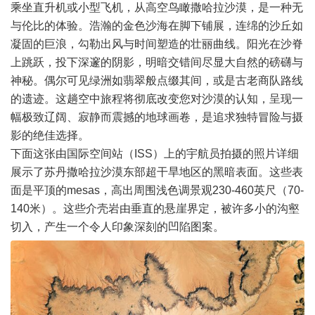
乘坐直升机或小型飞机，从高空鸟瞰撒哈拉沙漠，是一种无
与伦比的体验。浩瀚的金色沙海在脚下铺展，连绵的沙丘如
凝固的巨浪，勾勒出风与时间塑造的壮丽曲线。阳光在沙脊
上跳跃，投下深邃的阴影，明暗交错间尽显大自然的磅礴与
神秘。偶尔可见绿洲如翡翠般点缀其间，或是古老商队路线
的遗迹。这趟空中旅程将彻底改变您对沙漠的认知，呈现一
幅极致辽阔、寂静而震撼的地球画卷，是追求独特冒险与摄
影的绝佳选择。
下面这张由国际空间站（ISS）上的宇航员拍摄的照片详细
展示了苏丹撒哈拉沙漠东部超干旱地区的黑暗表面。这些表
面是平顶的mesas，高出周围浅色调景观230-460英尺（70-
140米）。这些介壳岩由垂直的悬崖界定，被许多小的沟壑
切入，产生一个令人印象深刻的凹陷图案。