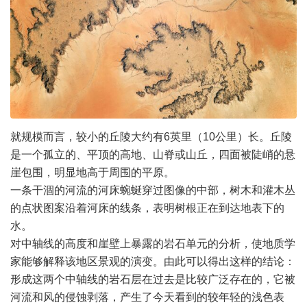
就规模而言，较小的丘陵大约有6英里（10公里）长。丘陵
是一个孤立的、平顶的高地、山脊或山丘，四面被陡峭的悬
崖包围，明显地高于周围的平原。
一条干涸的河流的河床蜿蜒穿过图像的中部，树木和灌木丛
的点状图案沿着河床的线条，表明树根正在到达地表下的
水。
对中轴线的高度和崖壁上暴露的岩石单元的分析，使地质学
家能够解释该地区景观的演变。由此可以得出这样的结论：
形成这两个中轴线的岩石层在过去是比较广泛存在的，它被
河流和风的侵蚀剥落，产生了今天看到的较年轻的浅色表