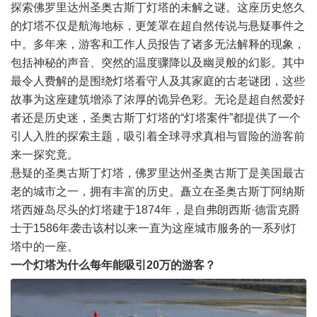
探索佛罗里达州圣奥古斯丁灯塔的未解之谜。这座历史悠久
的灯塔不仅是航海地标，更笼罩在超自然传说与悬疑事件之
中。多年来，游客和工作人员报告了诸多无法解释的现象，
包括神秘的声音、突然的温度骤降以及幽灵般的幻影。其中
最令人费解的是围绕灯塔看守人及其家庭的古老谜团，这些
故事为这座建筑增添了浓厚的诡异色彩。无论是超自然爱好
者还是历史迷，圣奥古斯丁灯塔的“灯塔案件”都提供了一个
引人入胜的探索主题，吸引着全球寻求真相与冒险的游客前
来一探究竟。
悬疑的圣奥古斯丁灯塔，佛罗里达州圣奥古斯丁是美国最古
老的城市之一，拥有丰富的历史。矗立在圣奥古斯丁阿纳斯
塔西娅岛尽头的灯塔建于1874年，是自弗朗西斯·德雷克爵
士于1586年袭击该村以来一直为这座城市服务的一系列灯
塔中的一座。
一个灯塔为什么每年能吸引20万的游客？