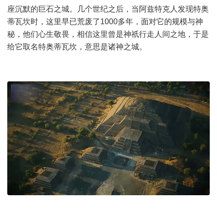
座沉默的巨石之城。几个世纪之后，当阿兹特克人发现特奥
蒂瓦坎时，这里早已荒废了1000多年，面对它的规模与神
秘，他们心生敬畏，相信这里曾是神祇行走人间之地，于是
给它取名特奥蒂瓦坎，意思是诸神之城。