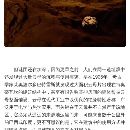
但谜团还在加深，因为更早之前，人们在同一遗址群中
还发现过大量云母的沉积与使用痕迹。早在1906年，考古
学家莱奥波尔多巴特雷斯就发现过大面积云母片出现在特奥
蒂瓦坎的建筑结构中，甚至有报告称某些房间的墙体曾被云
母整面铺设。云母在现代工业中以优良的绝缘特性著称，广
泛用于电学与热学应用。而关键在于云母并不自然产于该地
区，它必须从遥远的来源地运输而来，可能来自数千公里外
的巴西或印度，更不可思议的是，它在建筑中的使用方式并
非随意点缀，而是被刻意的夹在石材层之间。