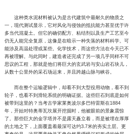
这种类水泥材料被认为是古代建筑中最耐久的物质之
一，现代测试显示，它对风化与侵蚀的抵抗能力甚至优于许
多当代混凝土。但它的确切配方、粘结剂以及生产工艺至今
仍无人能完全复原，这像是在暗示一种失落的材料科学。可
能涉及高温处理或某些。化学技术，而这些方法在今天已不
再被理解。与此同时，建造者还完成了另一项几乎同样不可
思议的工程，那就是他们将巨大的玄武岩与安山岩石块儿，
从数十公里外的采石场运来，并且跨越山脉与峡谷。
而在整个运输逻辑中，却看不到大型役用动物，看不到
轮子，也看不到滑轮系统的明确证据。这些巨石到底是如何
被带到这里的？当考古学家莱奥波尔多巴特雷斯在1884
年，开始对特奥蒂瓦坎展开挖掘时，他被眼前的景象震惊
了。那些巨大的金字塔并不是露天矗立着，而是被埋在厚厚
的土地之下，上面覆盖着最深可达约3.7米的夯实土层。更