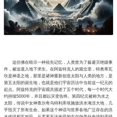
这仿佛在暗示一种祖先记忆，人类曾为了躲避灭绝级事
件，被迫退入地下求生。在阿兹特克人的观念里，特奥蒂瓦
坎是神圣之地，那里是诸神重新创造太阳与人类的地方，是
第五太阳的诞生地，也就是他们宇宙历法中当前这一纪元的
起点。阿兹特克的宇宙观共描述了五个时代，每一个时代大
约持续5000年，并且都以灾变告终。第四纪元被称为水之
太阳，传说中女神查尔奇乌特利库埃施放洪水淹没大地，几
乎毁灭了所有生命。如果这个神话与世界各地广泛存在的洪
水传说相互对应，从美索不达米亚的吉尔伽美什史诗到圣经