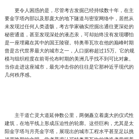
更令人困惑的是，尽管考古发掘已经持续数十年，在主
要金字塔内部以及那庞大的地下隧道与密室网络中，居然从
未发现过任何人类遗骸，考古学家确实挖掘出通往更深处的
秘密通道，甚至发现深处的液态汞，可却始终没有发现哪怕
是一座埋藏在其中的国王陵寝。特奥蒂瓦坎在他的巅峰时期
曾是古代世界最大的城市之一，人口据称超过15万。它的规
模与组织程度在前哥伦布时期的美洲几乎找不到可比对象。
当你走进这座城市，最先冲击你的往往是它那种近乎现代的
几何秩序感。
主干道亡灵大道延伸数公里，两侧矗立着庞大的仪式性
建筑，在地平线上形成压迫性的轮廓。这些巨构，尤其是太
阳金字塔与月亮金字塔，展现出的城市工程水平甚至足以挑