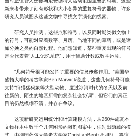
当时正值智人迁徙与尼安德特人活动范围重叠的时期。这些
新来者带来了刻有形状和大小各异的重复符号的器物，许多
研究人员试图从这些文物中寻找文字演化的线索。
研究人员推测，这些点和符号，以及同时期类似文物上
的符号，可能对应着数字、月历、当地不同的草药，或是诸
如分娩之类的自然过程。他们想知道，某些重复出现的符号
是否代表着“人工记忆系统”，用于辅助计数或数学运算。
“几何符号很可能发挥了重要的信息传递作用。”美国华
盛顿大学的考古学家Ben Marwick说道，这些几何符号可能
支持“狩猎猛犸象等大型动物、度过冰河时代的冬天以及前
往新的、陌生的地区所需的复杂社会协调”，但它们的真正
目的仍然模糊不清，并存在争议。
这项新研究运用统计和计算建模方法，从260件施瓦本
文物样本中数千个几何图形的雕刻图案中，识别出隐藏的模
式。由德国萨尔大学考古学家ChristianBentz及团队，将这