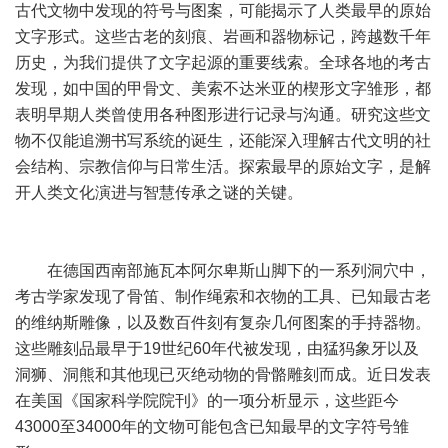
古代文物中发现的符号与图案，可能揭示了人类最早的原始
文字形式。这些古老的刻痕、岩画和器物标记，跨越数千年
历史，为我们提供了文字起源的重要线索。全球各地的考古
发现，如中国的甲骨文、美索不达米亚的楔形文字雏形，都
表明早期人类曾使用各种图形进行记录与沟通。研究这些文
物不仅能追溯书写系统的诞生，还能深入理解古代文明的社
会结构、宗教信仰与日常生活。探索最早的原始文字，是解
开人类文化演进与智慧传承之谜的关键。
在德国西南部施瓦本阿尔卑斯山脚下的一系列洞穴中，
考古学家发现了骨笛、制作绳索和衣物的工具、已知最古老
的维纳斯雕像，以及数百件刻有复杂几何图案的手持器物。
这些雕刻品最早于19世纪60年代被发现，由猛犸象牙以及
洞狮、洞熊和其他现已灭绝动物的骨骼雕刻而成。近日发表
在美国《国家科学院院刊》的一项分析显示，这些距今
43000至34000年的文物可能包含已知最早的文字符号雏