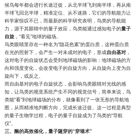
候鸟每年都会进行长途迁徙，从北半球飞到南半球，再从南
半球飞回北半球，精准定位、从不迷路，它们的导航能力让
科学家惊叹不已，而最新的科学研究表明，鸟类的导航能
力，源于其眼睛中的量子效应，鸟类能通过感知电子的
量子
自旋
，“看见”地球的磁场。
鸟类眼睛里存在一种名为“隐花色素”的蛋白质，这种蛋白质
在光的照射下，会产生一对未成对的电子，形成
自由基对
，
这对电子的自旋状态会受到地球磁场的影响：地球磁场的方
向和强度变化，会改变电子的自旋方向，从自旋向上变为自
旋向下，或反之。
而自由基对的电子自旋状态，会影响鸟类眼睛对光线的感
知，让鸟类的视觉系统产生不同的视觉信号，简单来说，鸟
类能“看”到地球磁场的分布，就像看到了一张无形的导航地
图，从而精准地判断方向，完成长途迁徙。这一过程是典型
的量子生物学过程，电子的量子自旋成为了鸟类的“导航
仪”。
三、酶的高效催化，量子隧穿的“穿墙术”