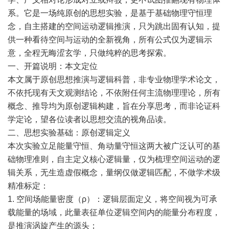
系。它是一场纯原创的思想实验，是基于基础物理守恒理
念，自主搭建的空间运动逻辑推演，只为跳出固有认知，提
供一种看待空间与运动的全新视角，所有公式仅为逻辑示
意，全程无晦涩玄学，只做纯粹的思考探索。
一、开篇说明：本文定位
本文属于原创思想推演与逻辑科普，非专业物理学术论文，
不依托现有天文观测结论，不依附任何主流物理理论，所有
概念、推导均为原创逻辑构建，旨在分享思考，而非论证科
学定论，望各位读者以思想交流的视角品读。
二、思想实验基础：原创逻辑定义
本次实验立足能量守恒、角动量守恒这两大被广泛认可的基
础物理准则，自主定义核心逻辑量，仅为梳理空间运动的逻
辑关系，无生造虚假概念，量纲仅做逻辑匹配，不做学术级
精准标定：
1. 空间场能量密度（ρ）：逻辑层面定义，将空间视为可承
载能量的场域，此量表征单位逻辑空间内的能量分布程度，
是推演涡旋产生的源头；