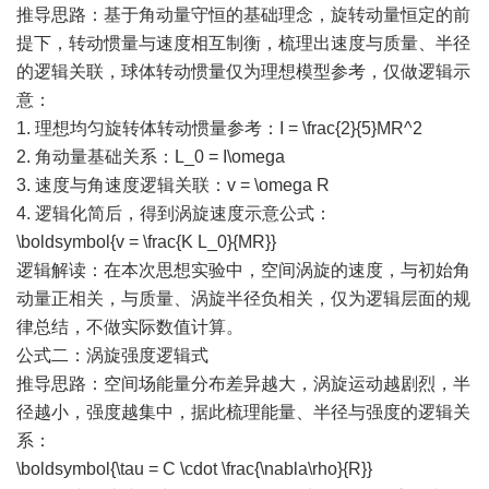
推导思路：基于角动量守恒的基础理念，旋转动量恒定的前
提下，转动惯量与速度相互制衡，梳理出速度与质量、半径
的逻辑关联，球体转动惯量仅为理想模型参考，仅做逻辑示
意：
1. 理想均匀旋转体转动惯量参考：I = \frac{2}{5}MR^2
2. 角动量基础关系：L_0 = I\omega
3. 速度与角速度逻辑关联：v = \omega R
4. 逻辑化简后，得到涡旋速度示意公式：
\boldsymbol{v = \frac{K L_0}{MR}}
逻辑解读：在本次思想实验中，空间涡旋的速度，与初始角
动量正相关，与质量、涡旋半径负相关，仅为逻辑层面的规
律总结，不做实际数值计算。
公式二：涡旋强度逻辑式
推导思路：空间场能量分布差异越大，涡旋运动越剧烈，半
径越小，强度越集中，据此梳理能量、半径与强度的逻辑关
系：
\boldsymbol{\tau = C \cdot \frac{\nabla\rho}{R}}