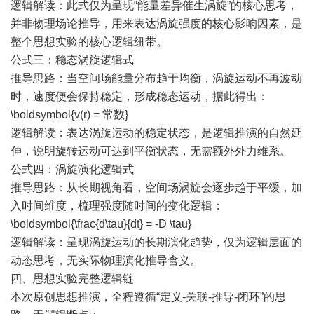
逻辑解读：此式仅为呈现“能量差异催生涡旋”的核心思考，
并非物理场论推导，用来表达涡旋强度的核心影响因素，是
整个思想实验的核心逻辑纽带。
公式三：稳态涡旋逻辑式
推导思路：当空间场能量分布趋于均衡，涡旋运动不再波动
时，速度便会保持稳定，形成稳态运动，据此得出：
\boldsymbol{v(r) = 常数}
逻辑解读：表达涡旋运动的稳定状态，是逻辑推演的自然延
伸，说明旋转运动可达到平衡状态，无需额外外力维系。
公式四：涡旋演化逻辑式
推导思路：从长期视角看，空间场涡旋会逐步趋于平缓，加
入时间维度，梳理强度随时间的变化逻辑：
\boldsymbol{\frac{d\tau}{dt} = -D \tau}
逻辑解读：呈现涡旋运动的长期演化趋势，仅为逻辑层面的
动态思考，无实际物理演化推导含义。
四、思想实验完整逻辑链
本次原创思想推演，全程遵循“定义-关联-推导-闭环”的思