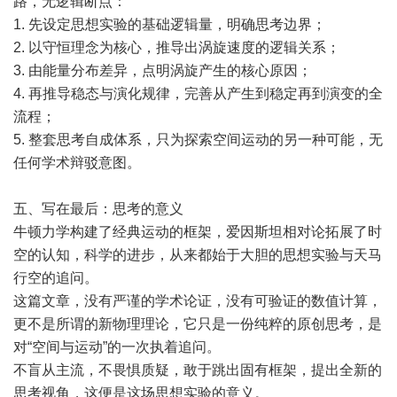
路，无逻辑断点：
1. 先设定思想实验的基础逻辑量，明确思考边界；
2. 以守恒理念为核心，推导出涡旋速度的逻辑关系；
3. 由能量分布差异，点明涡旋产生的核心原因；
4. 再推导稳态与演化规律，完善从产生到稳定再到演变的全
流程；
5. 整套思考自成体系，只为探索空间运动的另一种可能，无
任何学术辩驳意图。
五、写在最后：思考的意义
牛顿力学构建了经典运动的框架，爱因斯坦相对论拓展了时
空的认知，科学的进步，从来都始于大胆的思想实验与天马
行空的追问。
这篇文章，没有严谨的学术论证，没有可验证的数值计算，
更不是所谓的新物理理论，它只是一份纯粹的原创思考，是
对“空间与运动”的一次执着追问。
不盲从主流，不畏惧质疑，敢于跳出固有框架，提出全新的
思考视角，这便是这场思想实验的意义。