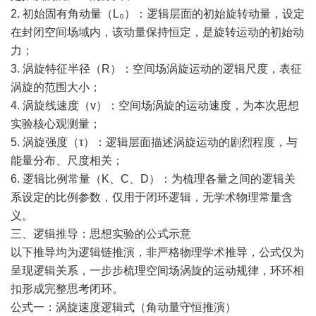
2. 初始固有角动量（L₀）：逻辑层面的初始旋转动量，设定
在封闭空间场域内，该动量保持恒定，是旋转运动的初始动
力；
3. 涡旋特征半径（R）：空间场涡旋运动的逻辑尺度，表征
涡旋的范围大小；
4. 涡旋线速度（v）：空间场涡旋的运动速度，为本次思想
实验核心观测量；
5. 涡旋强度（τ）：逻辑层面描述涡旋运动的剧烈程度，与
能量分布、尺度相关；
6. 逻辑比例常量（K、C、D）：为梳理各量之间的逻辑关
系设定的比例参数，仅用于闭环逻辑，无学术物理常量含
义。
三、逻辑推导：思想实验的公式示意
以下推导均为逻辑链推演，非严格物理学术推导，公式仅为
呈现逻辑关系，一步步梳理空间场涡旋的运动规律，环环相
扣形成完整思考闭环。
公式一：涡旋速度逻辑式（角动量守恒推演）