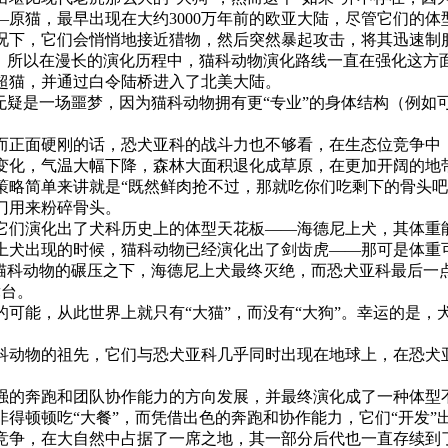
—原猫，最早出现在大约3000万年前的欧亚大陆，尽管它们的
况下，它们会悄悄地接近猎物，然后突然暴起攻击，将其迅速制
，所以在漫长的演化历程中，猫科动物演化路线一直在强化这方面
的超猫，并通过白令陆桥进入了北美大陆。
无疑是一场噩梦，因为猫科动物拥有更“专业”的身体结构（例
而正面硬刚的话，恐犬亚科的战斗力也不够看，在生态位竞争中，
变化，气温大幅下降，森林大面积退化成草原，在更加开阔的地
策略简单来讲就是“既然鲜肉抢不过，那就吃你们吃剩下的骨头吧
门用来粉碎骨头。
们演化出了犬科历史上的体型天花板——海德尼上犬，其体重能超
上犬出现的时候，猫科动物已经演化出了剑齿虎——那可是体重可
猫科动物的碾压之下，海德尼上犬最终灭绝，而恐犬亚科最后一
舞台。
可能，从此世界上就只有“大猫”，而没有“大狗”。幸运的是
科动物的祖先，它们与恐犬亚科几乎同时出现在地球上，在恐犬
强的奔跑和团队协作能力的方向发展，并最终演化成了一种体型
得顿顿吃“大餐”，而凭借出色的奔跑和协作能力，它们“开发”
竞争，在大自然中占据了一席之地，其一部分后代也一直存续到