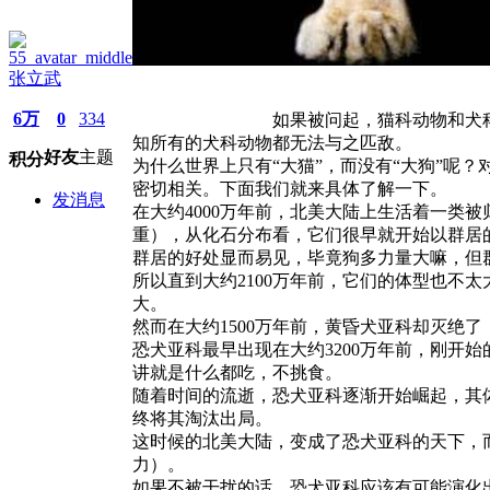
张立武
6万
0
334
如果被问起，猫科动物和犬科动物哪个更
知所有的犬科动物都无法与之匹敌。
好友
主题
积分
为什么世界上只有“大猫”，而没有“大狗”呢
密切相关。下面我们就来具体了解一下。
发消息
在大约4000万年前，北美大陆上生活着一
重），从化石分布看，它们很早就开始以群居
群居的好处显而易见，毕竟狗多力量大嘛，但
所以直到大约2100万年前，它们的体型也不
大。
然而在大约1500万年前，黄昏犬亚科却灭绝
恐犬亚科最早出现在大约3200万年前，刚开
讲就是什么都吃，不挑食。
随着时间的流逝，恐犬亚科逐渐开始崛起，其体
终将其淘汰出局。
这时候的北美大陆，变成了恐犬亚科的天下，
力）。
如果不被干扰的话，恐犬亚科应该有可能演化出