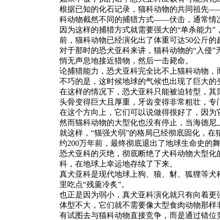
根据已知的化石记录，猫科动物的共同祖先—
科动物截然不同的捕猎方式——伏击，通常情
因为这样的捕猎方式就需要强大的“单杀能力”
前，猫科动物已经演化出了体重可达50公斤
对于那时的恐犬亚科来讲，猫科动物的“入侵”
悄无声息地接近猎物，然后一击毙命。
论捕猎能力，恐犬亚科完全比不上猫科动物，
不巧的是，这时候地球的气候也出现了巨大的
在这样的情况下，恐犬亚科只能被迫转型，其
头骨变得巨大且厚重，牙齿变得非常粗壮，专
在这个方向上，它们可以说做得很好了，因为它
然而猫科动物的大型化也没有停止，当海德尼
就这样，“猫强犬弱”的格局已经彻底固化，在
约200万年前，最终彻底退出了地球生命史的
恐犬亚科的灭绝，彻底断绝了犬科动物大型化的
科，在地球上幸运地存续了下来。
真犬亚科是现代地球上狗、狼、豺、狐狸等犬
里吃点“残羹冷炙”。
也正是因为弱小，真犬亚科演化就只有向着更
体型不大，它们就不需要像大型食肉动物那样非
有试图去与猫科动物直接竞争，而是通过错位