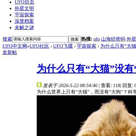
UFO目击
外星文明
宇宙探索
深度档案
未解之谜
搜索
热搜:
ufo
山海经密码
外
搜索
UFO中文网
»
UFO社区
›
UFO飞碟
›
宇宙探索
›
为什么只有“大猫”
发新帖
为什么只有“大猫”没有
发表于 2026-5-22 08:54:46
|
查看: 118
|
回复: 
为什么世界上只有“大猫”，而没有“大狗”？科