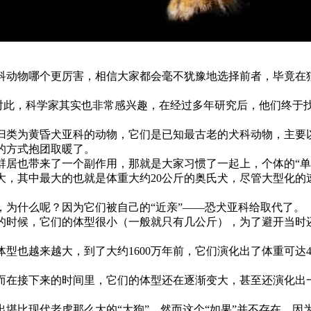
厉害，相信大家都会毫不犹豫地选择前者，毕竟在猫科动物
？对此，科学家其实也非常感兴趣，在经过多年研究后，他们终
类被归类为黄昏犬亚科的动物，它们是已知最古老的犬科动物，主
的方式抱团取暖了。
群居也带来了一个副作用，那就是大家习惯了一起上，个体的“单
太大，其中最大的也就是体重大约20公斤的奥氏犬，尽管大型化
了，为什么呢？因为它们被自己的“近亲”——恐犬亚科给取代了。
始的时候，它们的体型很小（一般就只有几公斤），为了避开当时
型也越来越大，到了大约1600万年前，它们演化出了体重可达
而在接下来的时间里，它们的体型还在逐渐变大，甚至还演化出
堪比现代老虎那么大的“大狗”，然而这个“如果”并不存在，因