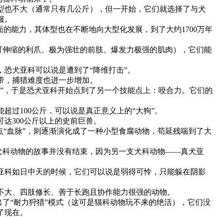
体型也不大（通常只有几公斤），但一开始，它们就选择了与犬
服。
的能力，其体型也在不断地向大型化发展，到了大约1700万年
如可伸缩的利爪、极为强壮的前肢、爆发力极强的肌肉），它们能
恐犬亚科可以说是遭到了“降维打击”。
带，捕猎难度也进一步增加。
”，于是恐犬亚科开始点到了另一个技能点上：咬合力。它们的
过100公斤，可以说是真正意义上的“大狗”。
达300公斤以上的史前巨兽。
点“血脉”，则逐渐演化成了一种小型食腐动物，苟延残喘到了大
，犬科动物的故事并没有结束，因为另一支犬科动物——真犬亚
亚科如日中天的时候，它们可以说是弱得可怜，只能躲在阴影
不大、四肢修长、善于长跑且协作能力很强的动物。
出了“耐力狩猎”模式（这可是猫科动物玩不来的绝活），它们没
了现在。