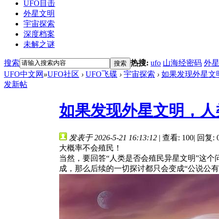
UFO目击
外星文明
宇宙探索
深度档案
未解之谜
搜索
热搜:
ufo
山海经密码
外
搜索
UFO中文网
»
UFO社区
›
UFO飞碟
›
宇宙探索
›
如果发现外星文明
发新帖
如果发现外星文明，人
发表于 2026-5-21 16:13:12
|
查看: 100
|
回复: 
大概率不会殖民！
当然，要回答“人类是否会殖民异星文明”这
成，那么后续的一切探讨都只会变成“公说公