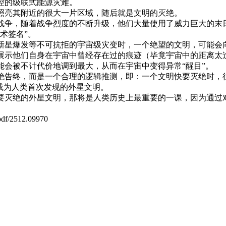
控的级联式能源灾难。
照亮其附近的很大一片区域，随后就是文明的灭绝。
战争，随着战争烈度的不断升级，他们大量使用了威力巨大的末
术签名”。
新星爆发等不可抗拒的宇宙级灾变时，一个绝望的文明，可能会
展示他们自身在宇宙中曾经存在过的痕迹（毕竟宇宙中的距离太
能会被不计代价地调到最大，从而在宇宙中变得异常“醒目”。
绝告终，而是一个合理的逻辑推测，即：一个文明快要灭绝时，往
成为人类首次发现的外星文明。
要灭绝的外星文明，那将是人类历史上最重要的一课，因为通过
df/2512.09970