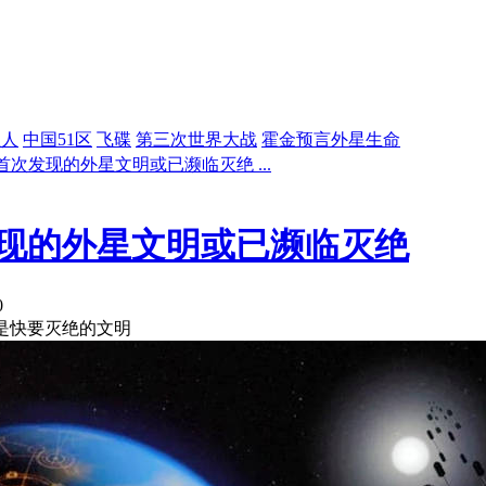
星人
中国51区
飞碟
第三次世界大战
霍金预言外星生命
次发现的外星文明或已濒临灭绝 ...
现的外星文明或已濒临灭绝
0
是快要灭绝的文明