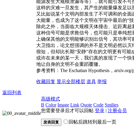
能源发生大规模泄漏等等），就可能引发不可
这样的灾难一旦发生，其产生的能量爆发足以
又比如说某个文明内部发生了不可调和的全面
大能量，也成为了这个文明在宇宙中最后的“技
除此之外，当面临大规模天体撞击、近距离超
这种信号可能是求救信号，也可能只是单纯想
上确保其他的文明能够识别出信号，其功率可
大卫指出，论文想强调的并不是文明必然以灭
很短，但却比长期“安静”存在的文明更有可能
或许在未来的某一天，我们真的发现了一个快
地让自身的文明不会重蹈覆辙。
参考资料：The Eschatian Hypothesis，arxiv.org/p
收藏
回复
显示全部楼层
道具
举报
返回列表
高级模式
B
Color
Image
Link
Quote
Code
Smilies
您需要登录后才可以回帖
登录
|
注册会员
回帖后跳转到最后一页
发表回复