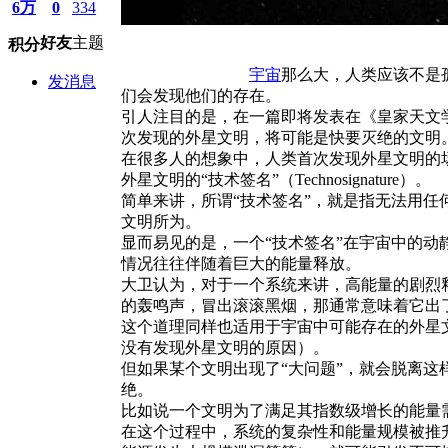
6万
0
334
好友
主题
积分
宇宙
那么大，人类应该不是
发消息
们会发现他们的存在。
引人注目的是，在一篇即将发表在《皇家天文学会
次发现的外星文明，将可能是快要灭绝的文明
在很多人的想象中，人类首次发现外星文明的
外星文明的“技术签名”（Technosignature）。
简单来讲，所谓“技术签名”，就是指无法用任
文明所为。
显而易见的是，一个“技术签名”在宇宙中的
情况往往伴随着巨大的能量释放。
大卫认为，对于一个系统来讲，高能量的剧烈
的轰鸣声，冒出滚滚黑烟，那通常意味着它出
这个道理同样也适用于宇宙中可能存在的外星
没有发现外星文明的原因）。
但如果某个文明出现了“大问题”，就会脱离这
绝。
比如说一个文明为了满足其指数级增长的能量
在这个过程中，系统的复杂性和能量规模被推