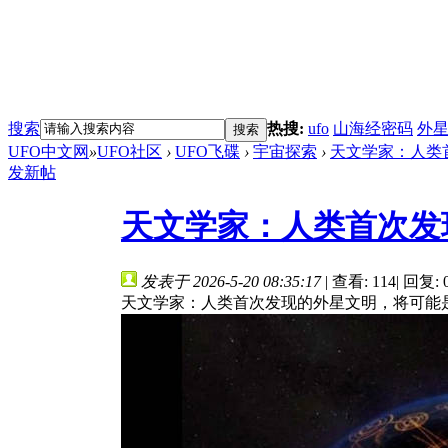
搜索
热搜:
ufo
山海经密码
外
搜索
UFO中文网
»
UFO社区
›
UFO飞碟
›
宇宙探索
›
天文学家：人类首
发新帖
天文学家：人类首次发
发表于 2026-5-20 08:35:17
|
查看: 114
|
回复: 
天文学家：人类首次发现的外星文明，将可能