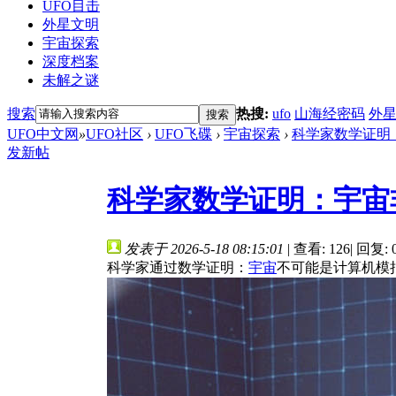
UFO目击
外星文明
宇宙探索
深度档案
未解之谜
搜索
热搜:
ufo
山海经密码
外
搜索
UFO中文网
»
UFO社区
›
UFO飞碟
›
宇宙探索
›
科学家数学证明：
发新帖
科学家数学证明：宇宙
发表于 2026-5-18 08:15:01
|
查看: 126
|
回复: 
科学家通过数学证明：
宇宙
不可能是计算机模