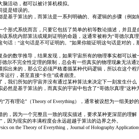
大脑活动，都可以被计算机模拟。
前提是错误的。
都是基于算法的，而算法是一系列明确的、有逻辑的步骤（例如
一个形式系统而言，只要它包括了简单的初等数论描述，并且是
由该系统内部算法或规则证明的命题，这通常被称为“哥德尔真理
这句话：“这句话是不可证明的。”如果你能证明这句话是对的，
复杂的数学推导，结果发现，如果宇宙所有的物理事实都可以被
于哥德尔不完全性定理的限制，总会有一些真实的物理现象无法通
模拟出来的，那么它必须严格遵循某种代码逻辑，所以在这个程
常运行，甚至直接“卡住”或者崩溃。
了，我们所知的宇宙并没有通过某种算法来决定下一刻发生什么
拟必然是基于算法的，而真实的宇宙中包含了“哥德尔真理”这种
有理论”（Theory of Everything），通常被设想为
错的，因为一个完整且一致的现实描述，要求某种更深层的理解
论”，因为现实的丰满程度会永远超越于算法的边界之外。
 on the Theory of Everything，Journal of Holography Applications 