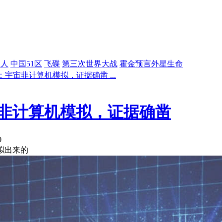
星人
中国51区
飞碟
第三次世界大战
霍金预言外星生命
宇宙非计算机模拟，证据确凿 ...
非计算机模拟，证据确凿
0
拟出来的