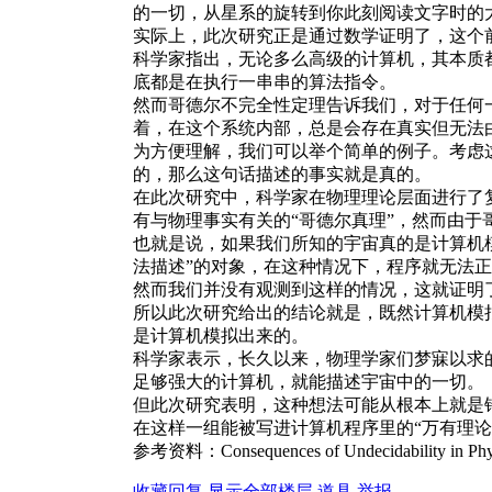
的一切，从星系的旋转到你此刻阅读文字时的
实际上，此次研究正是通过数学证明了，这个
科学家指出，无论多么高级的计算机，其本质
底都是在执行一串串的算法指令。
然而哥德尔不完全性定理告诉我们，对于任何
着，在这个系统内部，总是会存在真实但无法
为方便理解，我们可以举个简单的例子。考虑
的，那么这句话描述的事实就是真的。
在此次研究中，科学家在物理理论层面进行了
有与物理事实有关的“哥德尔真理”，然而由
也就是说，如果我们所知的宇宙真的是计算机
法描述”的对象，在这种情况下，程序就无法正
然而我们并没有观测到这样的情况，这就证明
所以此次研究给出的结论就是，既然计算机模
是计算机模拟出来的。
科学家表示，长久以来，物理学家们梦寐以求的“万
足够强大的计算机，就能描述宇宙中的一切。
但此次研究表明，这种想法可能从根本上就是
在这样一组能被写进计算机程序里的“万有理
参考资料：Consequences of Undecidability in Physics
收藏
回复
显示全部楼层
道具
举报