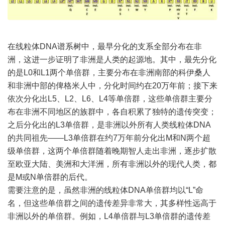
在线粒体DNA谱系树中，最早分化的支系全部分布在非
洲，这进一步证明了非洲是人类的起源地。其中，最先分化
的是L0和L1两个单倍群，主要分布在非洲南部的科伊桑人
和非洲中部的俾格米人中，分化时间约在20万年前；接下来
依次分化出L5、L2、L6、L4等单倍群，这些单倍群主要分
布在非洲不同地区的族群中，各自积累了独特的遗传突变；
之后分化出的L3单倍群，是非洲以外所有人类线粒体DNA
的共同祖先——L3单倍群在约7万年前分化出M和N两个超
级单倍群，这两个单倍群随着晚期智人走出非洲，逐步扩散
至欧亚大陆、美洲和大洋洲，所有非洲以外的现代人类，都
是M或N单倍群的后代。
需要注意的是，虽然非洲的线粒体DNA单倍群均以“L”命
名，但这些单倍群之间的遗传差异非常大，其多样性远高于
非洲以外的单倍群。例如，L4单倍群与L3单倍群的遗传差