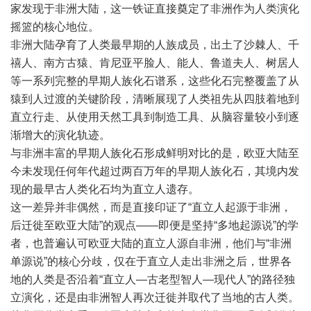
家发现于非洲大陆，这一铁证直接奠定了非洲作为人类演化
摇篮的核心地位。
非洲大陆孕育了人类最早期的人族成员，出土了沙棘人、千
禧人、南方古猿、肯尼亚平脸人、能人、鲁道夫人、树居人
等一系列完整的早期人族化石谱系，这些化石完整覆盖了从
猿到人过渡的关键阶段，清晰展现了人类祖先从四肢着地到
直立行走、从使用天然工具到制造工具、从脑容量较小到逐
渐增大的演化轨迹。
与非洲丰富的早期人族化石形成鲜明对比的是，欧亚大陆至
今未发现任何年代超过两百万年的早期人族化石，其境内发
现的最早古人类化石均为直立人遗存。
这一差异并非偶然，而是直接印证了“直立人起源于非洲，
后迁徙至欧亚大陆”的观点——即便是坚持“多地起源说”的学
者，也普遍认可欧亚大陆的直立人源自非洲，他们与“非洲
单源说”的核心分歧，仅在于直立人走出非洲之后，世界各
地的人类是否沿着“直立人—古老型智人—现代人”的路径独
立演化，还是由非洲智人再次迁徙并取代了当地的古人类。