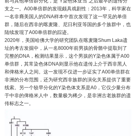
前与其他单倍群分化，是“Y染色体亚当”之后最早的遗传分
支之一。A00单倍群的发现颇具戏剧性：2013年，科学家在
一名非裔美国人的DNA样本中首次发现了这一罕见的单倍
群，随后在西非的喀麦隆、尼日利亚等国的多个族群中，也
陆续发现了A00单倍群的踪迹。
2020年，美国哈佛大学的研究团队在喀麦隆Shum Laka遗
址的考古发掘中，从一名8000年前男孩的骨骼中提取到了
完整的DNA，检测结果显示，这个男孩的Y染色体属于A00
单倍群，其常染色体DNA则显示他在遗传上介于西非黑人
和俾格米人之间。这一发现不仅进一步证实了A00单倍群在
非洲的分布范围，还为研究西非族群的演化关系提供了重要
线索。另一个较早分化的Y染色体支系是A0，它仅少量分布
于中非的俾格米人中，数量极为稀少，是非洲古老族群的遗
传标志之一。