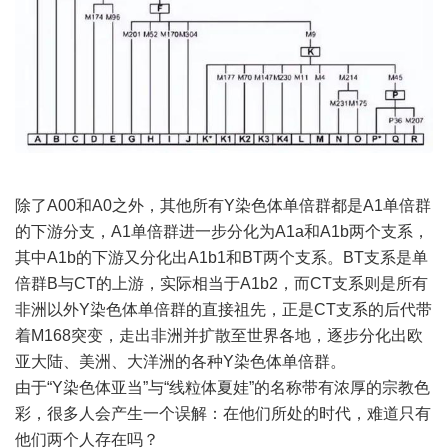
除了A00和A0之外，其他所有Y染色体单倍群都是A1单倍群
的下游分支，A1单倍群进一步分化为A1a和A1b两个支系，
其中A1b的下游又分化出A1b1和BT两个支系。BT支系是单
倍群B与CT的上游，实际相当于A1b2，而CT支系则是所有
非洲以外Y染色体单倍群的直接祖先，正是CT支系的后代带
着M168突变，走出非洲并扩散至世界各地，逐步分化出欧
亚大陆、美洲、大洋洲的各种Y染色体单倍群。
由于“Y染色体亚当”与“线粒体夏娃”的名称带有浓厚的宗教色
彩，很多人会产生一个误解：在他们所处的时代，难道只有
他们两个人存在吗？