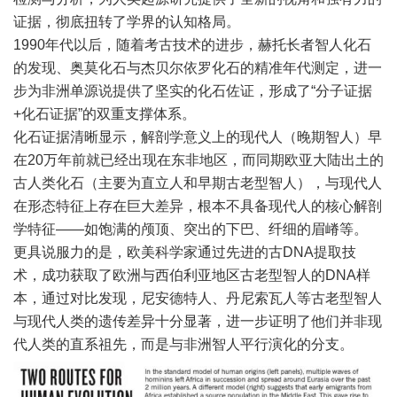
证据，彻底扭转了学界的认知格局。
1990年代以后，随着考古技术的进步，赫托长者智人化石
的发现、奥莫化石与杰贝尔依罗化石的精准年代测定，进一
步为非洲单源说提供了坚实的化石佐证，形成了“分子证据
+化石证据”的双重支撑体系。
化石证据清晰显示，解剖学意义上的现代人（晚期智人）早
在20万年前就已经出现在东非地区，而同期欧亚大陆出土的
古人类化石（主要为直立人和早期古老型智人），与现代人
在形态特征上存在巨大差异，根本不具备现代人的核心解剖
学特征——如饱满的颅顶、突出的下巴、纤细的眉嵴等。
更具说服力的是，欧美科学家通过先进的古DNA提取技
术，成功获取了欧洲与西伯利亚地区古老型智人的DNA样
本，通过对比发现，尼安德特人、丹尼索瓦人等古老型智人
与现代人类的遗传差异十分显著，进一步证明了他们并非现
代人类的直系祖先，而是与非洲智人平行演化的分支。