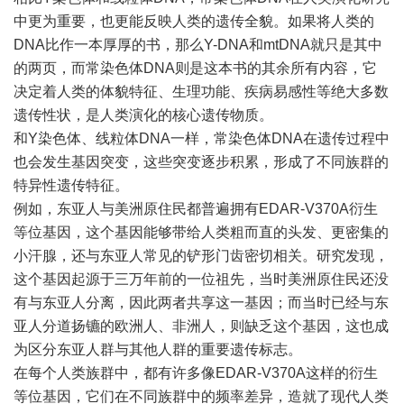
中更为重要，也更能反映人类的遗传全貌。如果将人类的
DNA比作一本厚厚的书，那么Y-DNA和mtDNA就只是其中
的两页，而常染色体DNA则是这本书的其余所有内容，它
决定着人类的体貌特征、生理功能、疾病易感性等绝大多数
遗传性状，是人类演化的核心遗传物质。
和Y染色体、线粒体DNA一样，常染色体DNA在遗传过程中
也会发生基因突变，这些突变逐步积累，形成了不同族群的
特异性遗传特征。
例如，东亚人与美洲原住民都普遍拥有EDAR-V370A衍生
等位基因，这个基因能够带给人类粗而直的头发、更密集的
小汗腺，还与东亚人常见的铲形门齿密切相关。研究发现，
这个基因起源于三万年前的一位祖先，当时美洲原住民还没
有与东亚人分离，因此两者共享这一基因；而当时已经与东
亚人分道扬镳的欧洲人、非洲人，则缺乏这个基因，这也成
为区分东亚人群与其他人群的重要遗传标志。
在每个人类族群中，都有许多像EDAR-V370A这样的衍生
等位基因，它们在不同族群中的频率差异，造就了现代人类