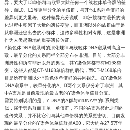
异，要大于L3单倍群与欧亚大陆任何一个线粒体单倍群的差
异，而L0、L1等更早分化的单倍群，与其他L系列单倍群的
差异则更为显著。这种差异充分说明，非洲族群在漫长的演
化过程中积累了大量的遗传变异，而非洲以外的族群由于是
从非洲迁徙出去的小群体，遗传多样性相对有限，这是非洲
作为人类起源地的重要遗传佐证。
Y染色体DNA谱系树的演化规律与线粒体DNA谱系树高度一
致，最早分化的支系同样全部分布在非洲。目前，大部分非
洲男性和所有非洲以外的男性，其Y染色体都带有M168突
变，这些人都是CT-M168单倍群的后代，而CT-M168单倍
群是所有非洲以外Y染色体单倍群的共同祖先。在Y染色体
DNA谱系中，较早分化的A、B两个支系仅分布于非洲，其
中A支系是目前发现的最古老的Y染色体单倍群分支。
需要特别说明的是，Y-DNA的A群与mtDNA中的L系列类
似，属于旁系群而非单一单倍群，不同的A支系彼此之间的
遗传关系，并不比它们与其他单倍群的关系更密切。目前发
现的最早分化的Y染色体单倍群是A00，它大约在27.5万年