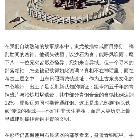
在我们自幼熟知的故事版本中，蚩尤被描绘成面目狰狞、祸
乱世间的凶神。他铜头铁额，以沙石为食，能呼风唤雨，麾
下八十一位兄弟皆形态怪异，宛如来自异域。但一个寻常的
部落领袖，怎会被记载得如此诡谲？真相不在神话里，而在
考古土层之中。山东日照两城镇遗址，作为上古东夷文化的
中心地带，出土了足以刷新认知的物证：距今约五千年的青
铜残片与冶炼坩埚遗迹，其中部分青铜合金的含锡比例达到
12%，硬度远超同时期普通红铜。这正是蚩尤部族“铜头铁
额”传说的根源——他们并非天生异相，而是人类历史上最
早成建制披挂青铜甲胄的文明。
在那些仍普遍使用石质武器的部落看来，身覆青铜铠甲、手