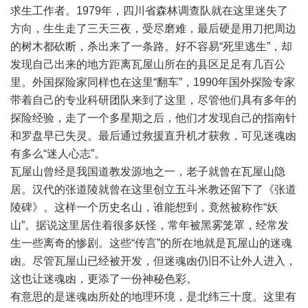
求生工作者。1979年，四川省森林调查队就在这里迷失了
方向，生生走了三天三夜，受尽磨难，最后硬是用刀把周边
的树木都砍断，杀出来了一条路。好不容易“死里逃生”，却
发现自己出来的地方距离瓦屋山所在的县区足足有几百公
里。外国探险家同样也在这里“翻车”，1990年国外探险专家
带着自己的专业科研团队来到了这里，尽管他们具有多年的
探险经验，走了一个多星期之后，他们才发现自己的指南针
和罗盘早已失灵。最后通过救援直升机才获救，可见迷魂凼
有多么“迷人心志”。
瓦屋山曾经是我国道教发源地之一，老子就曾在瓦屋山隐
居。汉代的张道陵就曾在这里创立五斗米教还留下了《张道
陵碑》。这样一个历史名山，谁能想到，竟然被称作“妖
山”。据说这里居住着很多妖怪，常年被黑雾笼罩，经常发
生一些离奇的惨剧。这些“传言”的所在地就是瓦屋山的迷魂
凼。尽管瓦屋山已经被开发，但迷魂凼仍旧不让外人进入，
这也让迷魂凼，更添了一份神秘色彩。
有意思的是迷魂凼所处的地理环境，是北纬三十度。这里有