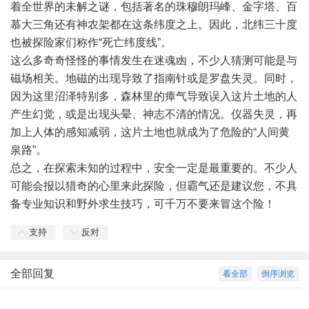
着全世界的未解之谜，包括著名的珠穆朗玛峰、金字塔、百
慕大三角还有神农架都在这条纬度之上。因此，北纬三十度
也被探险家们称作“死亡纬度线”。
这么多奇奇怪怪的事情发生在迷魂凼，不少人猜测可能是与
磁场相关。地磁的出现导致了指南针或是罗盘失灵。同时，
因为这里沼泽特别多，森林里的瘴气导致误入这片土地的人
产生幻觉，或是出现头晕、神志不清的情况。仪器失灵，再
加上人体的感知减弱，这片土地也就成为了危险的“人间黄
泉路”。
总之，在探索未知的过程中，安全一定是最重要的。不少人
可能会报以猎奇的心里来此探险，但霸气还是建议您，不具
备专业知识和野外求生技巧，可千万不要来冒这个险！
支持
反对
全部回复
看全部
倒序浏览