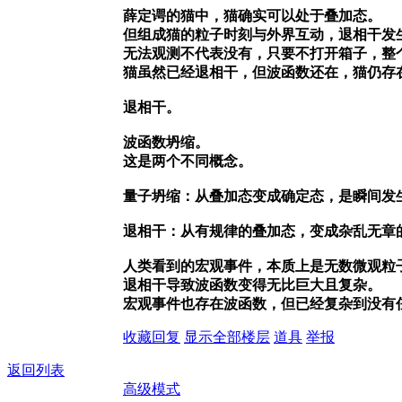
薛定谔的猫中，猫确实可以处于叠加态。
但组成猫的粒子时刻与外界互动，退相干发
无法观测不代表没有，只要不打开箱子，整
猫虽然已经退相干，但波函数还在，猫仍存
退相干。
波函数坍缩。
这是两个不同概念。
量子坍缩：从叠加态变成确定态，是瞬间发
退相干：从有规律的叠加态，变成杂乱无章
人类看到的宏观事件，本质上是无数微观粒
退相干导致波函数变得无比巨大且复杂。
宏观事件也存在波函数，但已经复杂到没有
收藏
回复
显示全部楼层
道具
举报
返回列表
高级模式