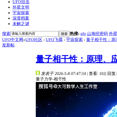
UFO目击
外星文明
宇宙探索
深度档案
未解之谜
搜索
热搜:
ufo
山海经密码
外
搜索
UFO中文网
»
UFO社区
›
UFO飞碟
›
宇宙探索
›
量子相干性：原理
发新帖
量子相干性：原理、
发表于 2026-5-8 07:47:54
|
查看: 102
|
回复:
量子力学-相干性