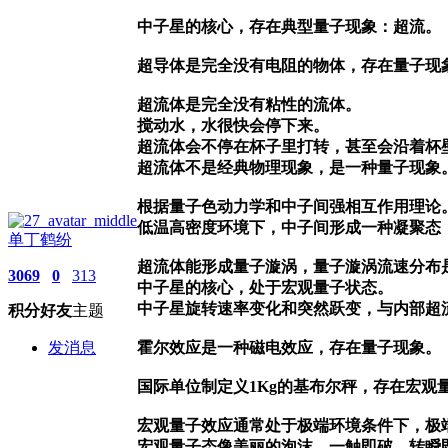
中子星的核心，存在典型量子现象：超流。
超导体是完全没有电阻的物体，存在量子现
超流体是完全没有粘性的流体。
搅动水，水很快会停下来。
超流体会不停在杯子里打转，甚至会沿着杯
超流体不是经典物理现象，是一种量子现象
根据量子色动力学和中子间强相互作用理论
低温高密度环境下，中子间形成一种凝聚态
单丁鹤纷
超流体能形成量子漩涡，量子漩涡流速分布
3069
0
313
中子星的核心，处于宏观量子状态。
中子星旋转速率变化和突然跃变，与内部超
积分
好友
主题
霍尔效应是一种磁电效应，存在量子现象。
发消息
国际单位制定义1Kg的基布尔秤，存在宏观
宏观量子效应通常处于极端环境条件下，极
宏观量子态像美丽的泡沫，一触即破，转瞬