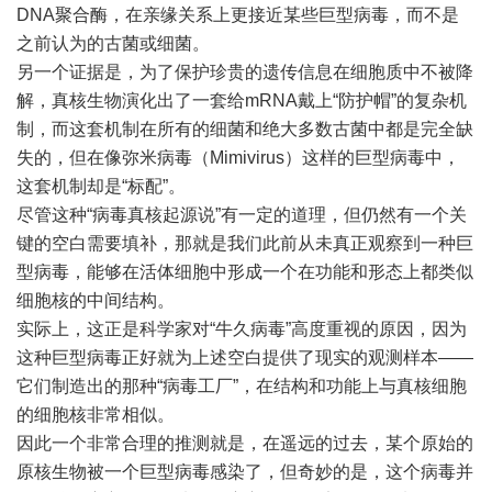
DNA聚合酶，在亲缘关系上更接近某些巨型病毒，而不是
之前认为的古菌或细菌。
另一个证据是，为了保护珍贵的遗传信息在细胞质中不被降
解，真核生物演化出了一套给mRNA戴上“防护帽”的复杂机
制，而这套机制在所有的细菌和绝大多数古菌中都是完全缺
失的，但在像弥米病毒（Mimivirus）这样的巨型病毒中，
这套机制却是“标配”。
尽管这种“病毒真核起源说”有一定的道理，但仍然有一个关
键的空白需要填补，那就是我们此前从未真正观察到一种巨
型病毒，能够在活体细胞中形成一个在功能和形态上都类似
细胞核的中间结构。
实际上，这正是科学家对“牛久病毒”高度重视的原因，因为
这种巨型病毒正好就为上述空白提供了现实的观测样本——
它们制造出的那种“病毒工厂”，在结构和功能上与真核细胞
的细胞核非常相似。
因此一个非常合理的推测就是，在遥远的过去，某个原始的
原核生物被一个巨型病毒感染了，但奇妙的是，这个病毒并