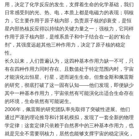
用，决定了化学反应的发生，支撑着生命的化学基础，我们
日常感受到的光、热、电，本质上都是电磁力的表现；弱核
力，它主要作用于原子核内部，负责原子核的β衰变，是恒
星内部热核反应得以持续的关键力量之一；强核力，它同样
作用于原子核内部，是维系质子和中子结合在一起的“粘合
剂”，其强度远超其他三种作用力，决定了原子核的稳定
性。
长久以来，人们普遍认为，这四种基本作用力缺一不可，只
有在四种作用力同时存在、且数值处于特定范围内时，宇宙
才能演化出恒星、行星，进而诞生生命。但詹金斯和佩雷斯
的研究，彻底打破了这一固有认知——他们发现，即便缺少
其中一种基本作用力，宇宙依然有可能演化出适合生命存在
的环境，生命依然有可能诞生。
2006年，佩雷斯的研究团队率先取得了突破性进展。他们
通过严谨的理论推导和计算机模拟，发现了一套全新的物理
学定律：这套定律只依赖于自然界中的三种基本作用力，也
就是完全不需要弱核力，居然也能够支撑宇宙的稳定演化，