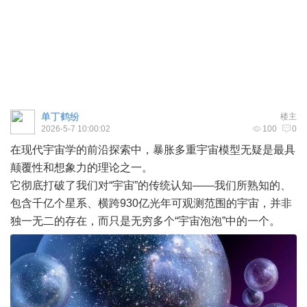
单丁鹤纷
楼主
2026-5-7 10:00:02
100
0
在现代
宇宙
学的前沿探索中，暴胀多重宇宙模型无疑是最具
颠覆性和想象力的理论之一。
它彻底打破了我们对“宇宙”的传统认知——我们所熟知的、
包含千亿个星系、横跨930亿光年可观测范围的宇宙，并非
独一无二的存在，而只是无穷多个“宇宙泡泡”中的一个。