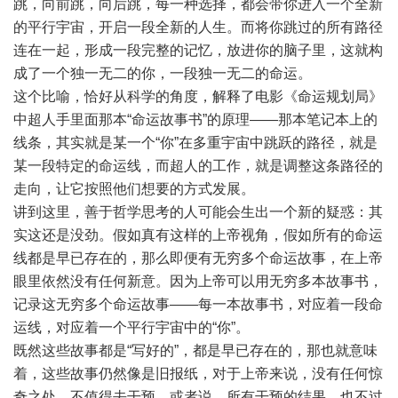
跳，向前跳，向后跳，每一种选择，都会带你进入一个全新
的平行宇宙，开启一段全新的人生。而将你跳过的所有路径
连在一起，形成一段完整的记忆，放进你的脑子里，这就构
成了一个独一无二的你，一段独一无二的命运。
这个比喻，恰好从科学的角度，解释了电影《命运规划局》
中超人手里面那本“命运故事书”的原理——那本笔记本上的
线条，其实就是某一个“你”在多重宇宙中跳跃的路径，就是
某一段特定的命运线，而超人的工作，就是调整这条路径的
走向，让它按照他们想要的方式发展。
讲到这里，善于哲学思考的人可能会生出一个新的疑惑：其
实这还是没劲。假如真有这样的上帝视角，假如所有的命运
线都是早已存在的，那么即便有无穷多个命运故事，在上帝
眼里依然没有任何新意。因为上帝可以用无穷多本故事书，
记录这无穷多个命运故事——每一本故事书，对应着一段命
运线，对应着一个平行宇宙中的“你”。
既然这些故事都是“写好的”，都是早已存在的，那也就意味
着，这些故事仍然像是旧报纸，对于上帝来说，没有任何惊
奇之处，不值得去干预。或者说，所有干预的结果，也不过