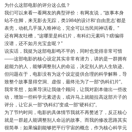
为什么这部电影的评分这么低？
我们可以来看一看网友的典型评价：有网友说，“故事本身
站不住脚，来无影去无踪，类1984的设计和‘自由意志’都是
表壳，动机几乎落入唯神论，完全可以当民间神话看。”
还有网友吐槽，“这哪里是科幻片，有科幻元素吗？瞎编得
没谱，还不如月光宝盒呢？”
说实话，我挺为这部电影鸣不平的，同时也觉得非常可惜
——这部电影的核心设定其实非常有潜力，讲的是一群拥有
超能力的人，能够调整别人的命运，决定别人的人生轨迹。
但问题在于，电影没有为这个设定提供合理的科学解释，导
致整个故事显得空洞、虚假，最终沦为了一部“伪科幻片”。
我常常想，如果导演让我做个顾问，让我对剧本做出一些改
动，增加一些科学元素进去，或许马上就能拉高这部片子的
评分，让它从一部“伪科幻”变成一部“硬科幻”。
为了节约时间，电影的具体情节我就不再赘述了，反正核心
就是一群超人能调整别人命运的故事。而我的修改思路其实
很简单：如果编剧能够把平行宇宙的概念，作为核心科学元