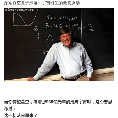
探索真空量子涨落：
宇宙
诞生的最初脉动
当你仰望星空，看着那930亿光年的浩瀚宇宙时，是否曾思
考过：
这一切从何而来？