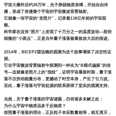
宇宙大爆炸后约38万年，光子挣脱物质束缚，开始自由传
播，形成了弥漫整个宇宙的宇宙微波背景辐射。
它就像一张宇宙的“老照片”，记录着138亿年前的宇宙面
貌。
科学家在这张“照片”上发现了十万分之一的温度波动—那些
细微的“小斑点”，正是当年量子涨落被暴胀放大后的痕迹。
2014年，BICEP2望远镜的观测为这个故事增添了决定性证
据。
它在宇宙微波背景辐射中探测到一种名为“B模式偏振”的信
号—这就像老照片上的“指纹”，证明宇宙暴胀时期，量子涨
落不仅扰动能量分布，更撼动了时空本身，产生了引力波。
至此，量子涨落与宇宙起源的联系获得了坚实的观测支持。
当然，关于量子涨落的宇宙谜题，仍有诸多未解之处：
为什么宇宙中物质远多于反物质？
按照量子涨落的理论，正反粒子本应数量相等，相互湮灭，