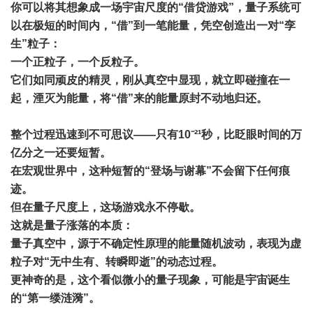
你可以将其想象成一场宇宙尺度的“借贷游戏”，量子系统可
以在极短的时间内，“借”到一笔能量，凭空创造出一对“孪
生”粒子：
一个正粒子，一个反粒子。
它们如同顽皮的精灵，刚从真空中显现，就立即碰撞在一
起，湮灭为能量，将“借”来的能量原封不动地归还。
整个过程迅速到不可思议——只有10⁻²¹秒，比眨眼时间的万
亿分之一还要短暂。
在宏观世界中，这种短暂的“登场与谢幕”不会留下任何痕
迹。
但在量子尺度上，这场游戏永不停歇。
这就是量子涨落的本质：
量子真空中，源于不确定性原理的能量随机波动，表现为虚
粒子对“无中生有、转瞬即逝”的动态过程。
更神奇的是，这个看似微小的量子现象，可能是宇宙诞生
的“第一缕涟漪”。