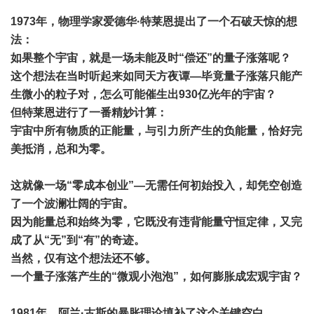
1973年，物理学家爱德华·特莱恩提出了一个石破天惊的想
法：
如果整个宇宙，就是一场未能及时“偿还”的量子涨落呢？
这个想法在当时听起来如同天方夜谭—毕竟量子涨落只能产
生微小的粒子对，怎么可能催生出930亿光年的宇宙？
但特莱恩进行了一番精妙计算：
宇宙中所有物质的正能量，与引力所产生的负能量，恰好完
美抵消，总和为零。
这就像一场“零成本创业”—无需任何初始投入，却凭空创造
了一个波澜壮阔的宇宙。
因为能量总和始终为零，它既没有违背能量守恒定律，又完
成了从“无”到“有”的奇迹。
当然，仅有这个想法还不够。
一个量子涨落产生的“微观小泡泡”，如何膨胀成宏观宇宙？
1981年，阿兰·古斯的暴胀理论填补了这个关键空白。