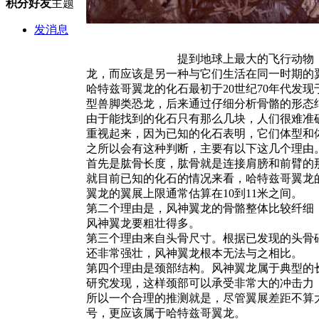
积分
好友
主题
发消息
提到地球上最大的飞行动物，相信很多人
龙，而应该是另一种与它们生活在同一时期的翼龙——
哈特兹哥翼龙的化石最初于20世纪70年代
型兽脚类恐龙，后来通过仔细分析骨骼的形态
由于能找到的化石只有那么几块，人们很难准
重视起来，因为已知的化石表明，它们体型和
之所以会有这种判断，主要有以下这几个理由
首先是肱骨长度，肱骨就是连接肩膀和前臂的
就目前已知的化石的情况来看，哈特兹哥翼龙
翼龙的翼展上限通常估算在10到11米之间。
第二个理由是，风神翼龙的骨骼整体比较纤细
风神翼龙要粗壮得多。
第三个理由来自头骨尺寸。根据已发现的头骨
还非常强壮，风神翼龙根本无法与之相比。
第四个理由是颈部结构。风神翼龙属于典型的
研究发现，这样颈部可以承受非常大的冲击力
所以一个合理的推测就是，尽管翼展差距不算
号，更应该属于哈特兹哥翼龙。