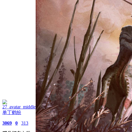
单丁鹤纷
3069
0
313