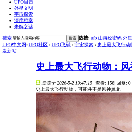
UFO目击
外星文明
宇宙探索
深度档案
未解之谜
搜索
热搜:
ufo
山海经密码
外
搜索
UFO中文网
»
UFO社区
›
UFO飞碟
›
宇宙探索
›
史上最大飞行动物
发新帖
史上最大飞行动物：风
发表于 2026-5-2 19:47:15
|
查看: 158
|
回复: 0
史上最大飞行动物，可能并不是风神翼龙