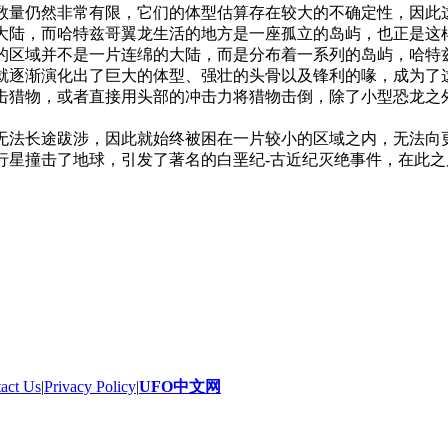
数量仍然非常有限，它们的体型估算存在较大的不确定性，因此
大陆，而哈特兹哥翼龙生活的地方是一座孤立的岛屿，也正是这
的区域并不是一片连绵的大陆，而是分布着一系列的岛屿，哈特
就逐渐演化出了巨大的体型、强壮的头骨以及锋利的喙，成为了
击猎物，或者直接用头部的冲击力将猎物击倒，除了小型恐龙之
无法长途跋涉，因此就始终被困在一片较小的区域之内，无法向
小行星撞击了地球，引发了著名的白垩纪-古近纪灭绝事件，在此
act Us
|
Privacy Policy
|
UFO中文网