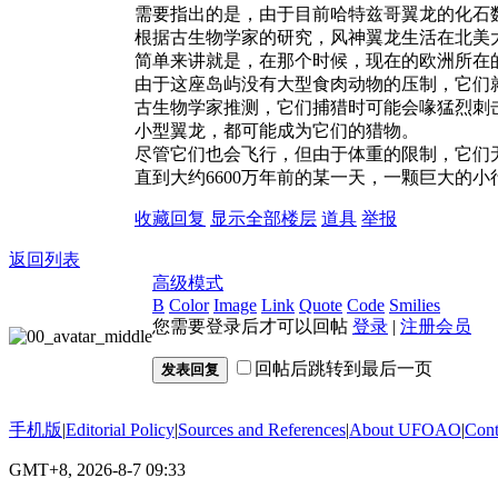
需要指出的是，由于目前哈特兹哥翼龙的化石
根据古生物学家的研究，风神翼龙生活在北美
简单来讲就是，在那个时候，现在的欧洲所在
由于这座岛屿没有大型食肉动物的压制，它们
古生物学家推测，它们捕猎时可能会喙猛烈刺
小型翼龙，都可能成为它们的猎物。
尽管它们也会飞行，但由于体重的限制，它们
直到大约6600万年前的某一天，一颗巨大的
收藏
回复
显示全部楼层
道具
举报
返回列表
高级模式
B
Color
Image
Link
Quote
Code
Smilies
您需要登录后才可以回帖
登录
|
注册会员
回帖后跳转到最后一页
发表回复
手机版
|
Editorial Policy
|
Sources and References
|
About UFOAO
|
Cont
GMT+8, 2026-8-7 09:33