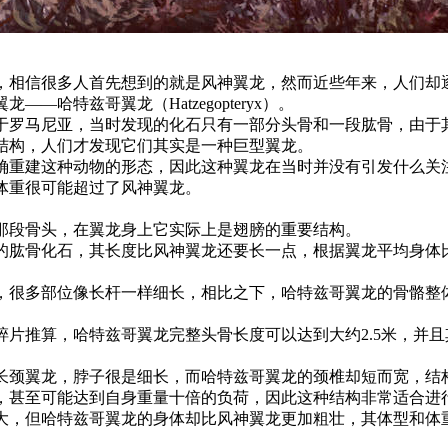
首先想到的就是风神翼龙，然而近些年来，人们却逐渐发
哈特兹哥翼龙（Hatzegopteryx）。
发现于罗马尼亚，当时发现的化石只有一部分头骨和一段肱骨，由
结构，人们才发现它们其实是一种巨型翼龙。
确重建这种动物的形态，因此这种翼龙在当时并没有引发什么关注
体重很可能超过了风神翼龙。
。
那段骨头，在翼龙身上它实际上是翅膀的重要结构。
的肱骨化石，其长度比风神翼龙还要长一点，根据翼龙平均身体比
，很多部位像长杆一样细长，相比之下，哈特兹哥翼龙的骨骼整
碎片推算，哈特兹哥翼龙完整头骨长度可以达到大约2.5米，并
长颈翼龙，脖子很是细长，而哈特兹哥翼龙的颈椎却短而宽，结
，甚至可能达到自身重量十倍的负荷，因此这种结构非常适合进
大，但哈特兹哥翼龙的身体却比风神翼龙更加粗壮，其体型和体重