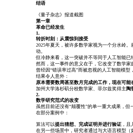
结语
《量子杂志》报道截图
第一章
革命已经发生
1.
转折时刻：从震惊到接受
2025年夏天，被许多数学家视为一个分水岭
动。
但冷静来看，这一突破并不等同于人工智能已
然而，这一事件的意义在于，它改变了数学家
曾经因“错误率过高”而被忽视的人工智能模型
结果令人意外：
原本需要数周甚至数月完成的工作，现在可能
加州大学洛杉矶分校数学家、菲尔兹奖得主
陶
2.
数学研究范式的改变
虽然目前还没有“颠覆性”的单一重大成果，
在部分案例中：
算法可以
提出猜想、完成证明并进行验证
，且
在另一些场景中，研究者通过与大语言模型（如Cha