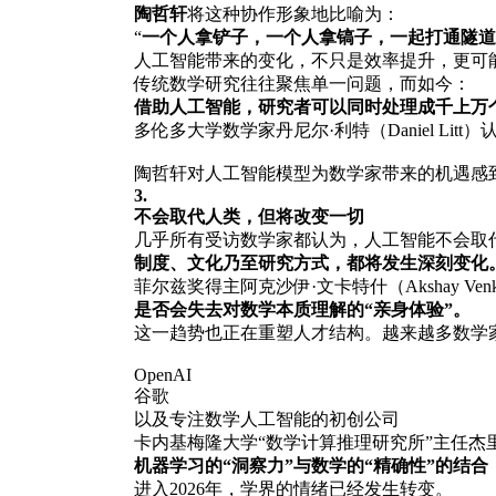
陶哲轩
将这种协作形象地比喻为：
“
一个人拿铲子，一个人拿镐子，一起打通隧道
人工智能带来的变化，不只是效率提升，更可
传统数学研究往往聚焦单一问题，而如今：
借助人工智能，研究者可以同时处理成千上万
多伦多大学数学家丹尼尔·利特（Daniel L
陶哲轩对人工智能模型为数学家带来的机遇感到兴奋
3.
不会取代人类，但将改变一切
几乎所有受访数学家都认为，人工智能不会取
制度、文化乃至研究方式，都将发生深刻变化
菲尔兹奖得主阿克沙伊·文卡特什（Akshay 
是否会失去对数学本质理解的“亲身体验”。
这一趋势也正在重塑人才结构。越来越多数学
OpenAI
谷歌
以及专注数学人工智能的初创公司
卡内基梅隆大学“数学计算推理研究所”主任杰里米·阿
机器学习的“洞察力”与数学的“精确性”的结
进入2026年，学界的情绪已经发生转变。