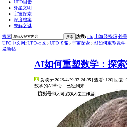
UFO目击
外星文明
宇宙探索
深度档案
未解之谜
搜索
热搜:
ufo
山海经密码
外
搜索
UFO中文网
»
UFO社区
›
UFO飞碟
›
宇宙探索
›
AI如何重塑数学
发新帖
AI如何重塑数学：探
发表于 2026-4-19 07:24:05
|
查看: 120
|
回复: 
数学的AI革命，已经到来