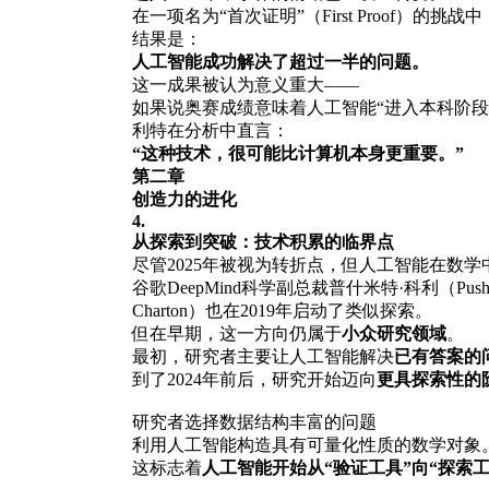
在一项名为“首次证明”（First Proof
结果是：
人工智能成功解决了超过一半的问题。
这一成果被认为意义重大——
如果说奥赛成绩意味着人工智能“进入本科阶段
利特在分析中直言：
“这种技术，很可能比计算机本身更重要。”
第二章
创造力的进化
4.
从探索到突破：技术积累的临界点
尽管2025年被视为转折点，但人工智能在数
谷歌DeepMind科学副总裁普什米特·科利（Pus
Charton）也在2019年启动了类似探索。
但在早期，这一方向仍属于
小众研究领域
。
最初，研究者主要让人工智能解决
已有答案的
到了2024年前后，研究开始迈向
更具探索性的
研究者选择数据结构丰富的问题
利用人工智能构造具有可量化性质的数学对象
这标志着
人工智能开始从“验证工具”向“探索工