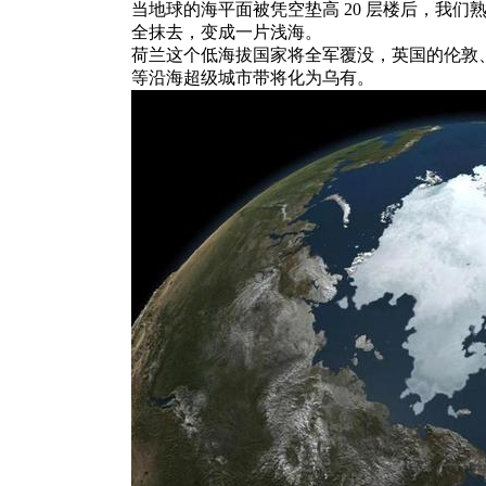
当地球的海平面被凭空垫高 20 层楼后，我
全抹去，变成一片浅海。
荷兰这个低海拔国家将全军覆没，英国的伦敦
等沿海超级城市带将化为乌有。