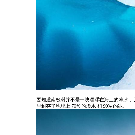
要知道南极洲并不是一块漂浮在海上的薄冰，它是
里封存了地球上 70% 的淡水 和 90% 的冰。