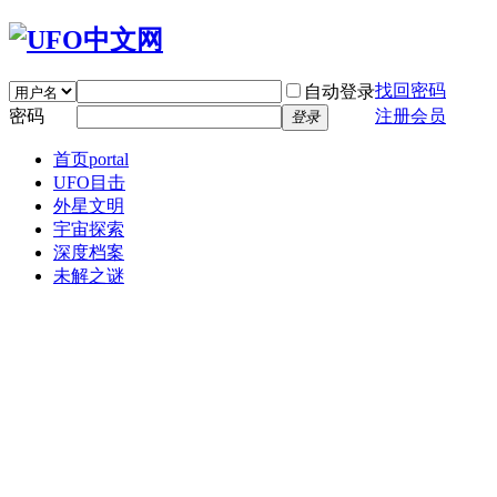
找回密码
自动登录
密码
注册会员
登录
首页
portal
UFO目击
外星文明
宇宙探索
深度档案
未解之谜