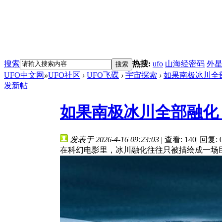
搜索
热搜:
ufo
山海经密码
外
搜索
UFO中文网
»
UFO社区
›
UFO飞碟
›
宇宙探索
›
如果南极冰川全部
发新帖
如果南极冰川全部融化
发表于 2026-4-16 09:23:03
|
查看: 140
|
回复: 
在科幻电影里，冰川融化往往只被描绘成一场