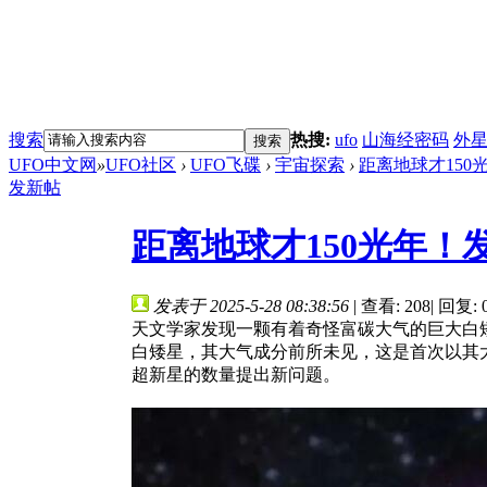
搜索
热搜:
ufo
山海经密码
外
搜索
UFO中文网
»
UFO社区
›
UFO飞碟
›
宇宙探索
›
距离地球才150
发新帖
距离地球才150光年
发表于 2025-5-28 08:38:56
|
查看: 208
|
回复: 
天文学家发现一颗有着奇怪富碳大气的巨大白
白矮星，其大气成分前所未见，这是首次以其
超新星的数量提出新问题。