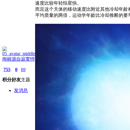
速度比较年轻恒星快。
而且这个天体的移动速度比附近其他冷却年龄
平均质量的两倍，运动学年龄比冷却推断的要
绚丽源自寂寞悍
755
0
69
积分
好友
主题
发消息