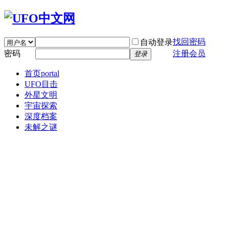
找回密码
自动登录
密码
注册会员
登录
首页
portal
UFO目击
外星文明
宇宙探索
深度档案
未解之谜