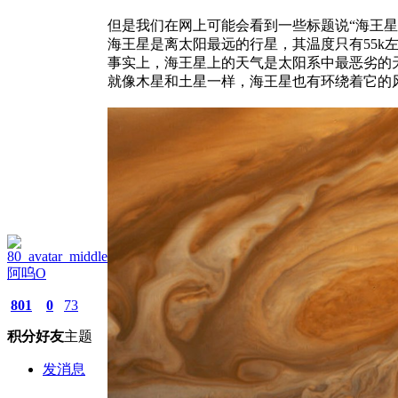
但是我们在网上可能会看到一些标题说“海王星
海王星是离太阳最远的行星，其温度只有55k
事实上，海王星上的天气是太阳系中最恶劣的
就像木星和土星一样，海王星也有环绕着它的风
阿呜O
801
0
73
积分
好友
主题
发消息