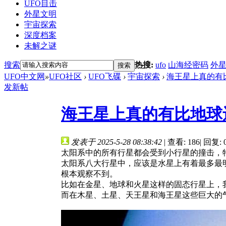
UFO目击
外星文明
宇宙探索
深度档案
未解之谜
搜索
热搜:
ufo
山海经密码
外
搜索
UFO中文网
»
UFO社区
›
UFO飞碟
›
宇宙探索
›
海王星上真的有比
发新帖
海王星上真的有比地球
发表于 2025-5-28 08:38:42
|
查看: 186
|
回复: 
太阳系中的所有行星都会受到小行星的撞击，
太阳系八大行星中，应该是水星上有着最多最
根本观察不到。
比如在金星、地球和火星这样的固态行星上，
而在木星、土星、天王星和海王星这些巨大的