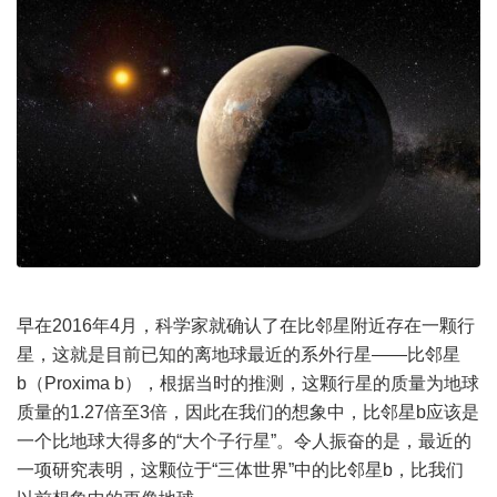
早在2016年4月，科学家就确认了在比邻星附近存在一颗行
星，这就是目前已知的离地球最近的系外行星——比邻星
b（Proxima b），根据当时的推测，这颗行星的质量为地球
质量的1.27倍至3倍，因此在我们的想象中，比邻星b应该是
一个比地球大得多的“大个子行星”。令人振奋的是，最近的
一项研究表明，这颗位于“三体世界”中的比邻星b，比我们