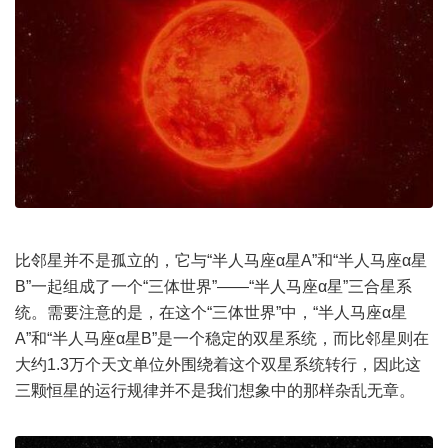
比邻星并不是孤立的，它与“半人马座α星A”和“半人马座α星
B”一起组成了一个“三体世界”——“半人马座α星”三合星系
统。需要注意的是，在这个“三体世界”中，“半人马座α星
A”和“半人马座α星B”是一个稳定的双星系统，而比邻星则在
大约1.3万个天文单位外围绕着这个双星系统转行，因此这
三颗恒星的运行规律并不是我们想象中的那样杂乱无章。