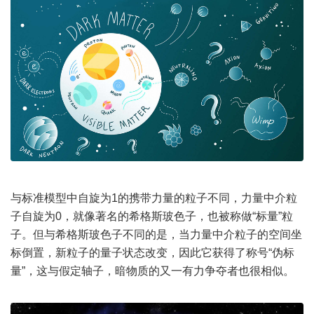
与标准模型中自旋为1的携带力量的粒子不同，力量中介粒
子自旋为0，就像著名的希格斯玻色子，也被称做“标量”粒
子。但与希格斯玻色子不同的是，当力量中介粒子的空间坐
标倒置，新粒子的量子状态改变，因此它获得了称号“伪标
量”，这与假定轴子，暗物质的又一有力争夺者也很相似。