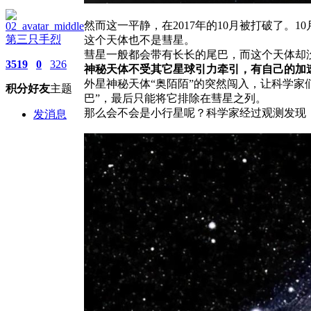
然而这一平静，在2017年的10月被打破了
第三只手烈
这个天体也不是彗星。
彗星一般都会带有长长的尾巴，而这个天体却
3519
0
326
神秘天体不受其它星球引力牵引，有自己的加
外星神秘天体“奥陌陌”的突然闯入，让科学
积分
好友
主题
巴”，最后只能将它排除在彗星之列。
那么会不会是小行星呢？科学家经过观测发现，
发消息