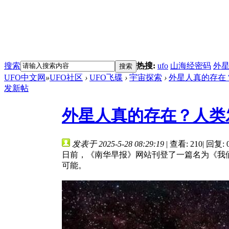
搜索
热搜:
ufo
山海经密码
外
搜索
UFO中文网
»
UFO社区
›
UFO飞碟
›
宇宙探索
›
外星人真的存在？
发新帖
外星人真的存在？人类
发表于 2025-5-28 08:29:19
|
查看: 210
|
回复: 
日前，《南华早报》网站刊登了一篇名为《我
可能。