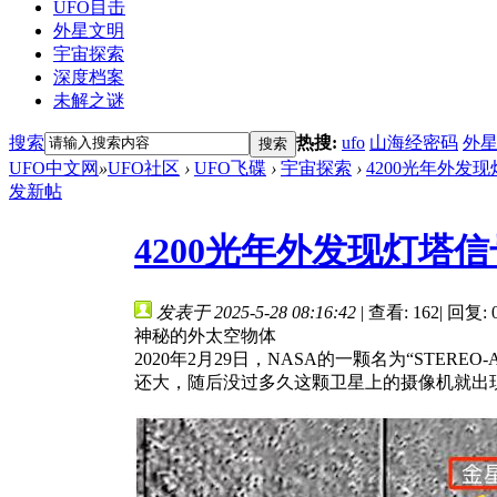
UFO目击
外星文明
宇宙探索
深度档案
未解之谜
搜索
热搜:
ufo
山海经密码
外
搜索
UFO中文网
»
UFO社区
›
UFO飞碟
›
宇宙探索
›
4200光年外发
发新帖
4200光年外发现灯
发表于 2025-5-28 08:16:42
|
查看: 162
|
回复: 
神秘的外太空物体
2020年2月29日，NASA的一颗名为“S
还大，随后没过多久这颗卫星上的摄像机就出