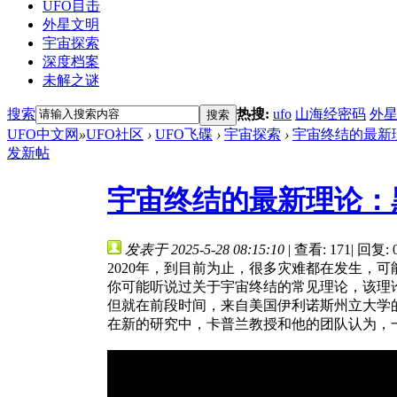
UFO目击
外星文明
宇宙探索
深度档案
未解之谜
搜索
热搜:
ufo
山海经密码
外
搜索
UFO中文网
»
UFO社区
›
UFO飞碟
›
宇宙探索
›
宇宙终结的最新
发新帖
宇宙终结的最新理论：
发表于 2025-5-28 08:15:10
|
查看: 171
|
回复: 
2020年，到目前为止，很多灾难都在发生，
你可能听说过关于宇宙终结的常见理论，该理
但就在前段时间，来自美国伊利诺斯州立大学
在新的研究中，卡普兰教授和他的团队认为，