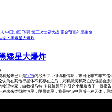
星人
中国51区
飞碟
第三次世界大战
霍金预言外星生命
理论：黑矮星大爆炸
黑矮星大爆炸
0
可能看起来已经是
宇宙
的尽头了，但请相信我，末日还非常非常遥
论认为在其他行星体不复存在之后，只有黑洞和死亡的恒星会漂浮
的物理学家，由教授马特·卡普兰领导的研究小组发表了一份报
一种未来类型的恒星，即黑矮星，将是宇宙中最后一种天体，最