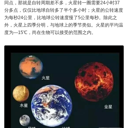
同点，那就是自转周期差不多，火星转一圈需要24小时37
分多点，仅仅比地球自转多了半个多小时；火星的公转速度
为每秒24公里，比地球公转速度慢了5公里每秒。除此之
外，火星上四季分明，与地球上的季节类似。火星的平均温
度为—15℃，尚在生物可以接受的范围之内。