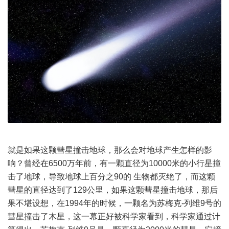
就是如果这颗彗星撞击地球，那么会对地球产生怎样的影
响？曾经在6500万年前，有一颗直径为10000米的小行星撞
击了地球，导致地球上百分之90的 生物都灭绝了，而这颗
彗星的直径达到了129公里，如果这颗彗星撞击地球，那后
果不堪设想，在1994年的时候，一颗名为苏梅克-列维9号的
彗星撞击了木星，这一幕正好被科学家看到，科学家通过计